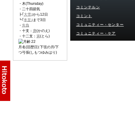
・木(Thursday)
コミンテルン
・二十四節気
┣｢
大雪
｣から12日
コミント
┗｢
冬至
｣まで3日
コミュニティー・センター
・
先負
・十支：
庚
(かのえ)
コミュニティー・ケア
・十二支：
寅
(とら)
月名(旧歴日):下弦の月/下
つ弓張(しもつゆみはり)