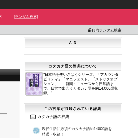
索
[ランダム検索]
辞典内ランダム検索
A D
カタカナ語の辞典について
"日本語を使いさばくシリーズ。「アカウンタ
ビリティ」「マニフェスト」「ストックオプ
ション」… 新聞・ニュースから日常語ま
で、日常で出会うカタカナ語を約14,000語収
録。"
この言葉が収録されている辞典
カタカナ語の辞典
現代生活に必須のカタカナ語約14000語を
精選・収録！