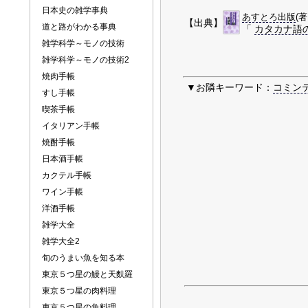
日本史の雑学事典
あすとろ出版
(
【出典】
道と路がわかる事典
「
カタカナ語
雑学科学～モノの技術
雑学科学～モノの技術2
焼肉手帳
▼お隣キーワード：
コミン
すし手帳
喫茶手帳
イタリアン手帳
焼酎手帳
日本酒手帳
カクテル手帳
ワイン手帳
洋酒手帳
雑学大全
雑学大全2
旬のうまい魚を知る本
東京５つ星の鰻と天麩羅
東京５つ星の肉料理
東京５つ星の魚料理