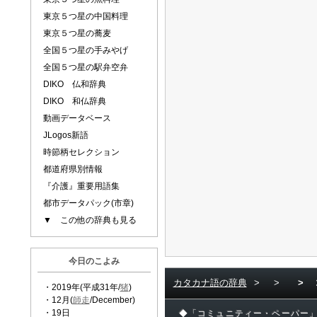
東京５つ星の中国料理
東京５つ星の蕎麦
全国５つ星の手みやげ
全国５つ星の駅弁空弁
DIKO 仏和辞典
DIKO 和仏辞典
動画データベース
JLogos新語
時節柄セレクション
都道府県別情報
『介護』重要用語集
都市データパック(市章)
▼ この他の辞典も見る
今日のこよみ
カタカナ語の辞典
>
>
>
・2019年(平成31年/
猪
)
・12月(
師走
/December)
・19日
◆「コミュニティー・ペーパー