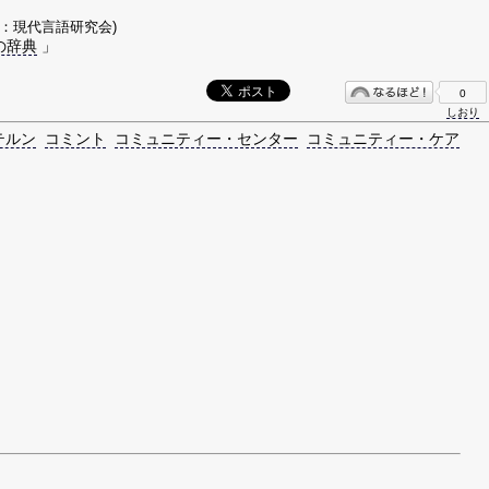
著：現代言語研究会)
の辞典
」
0
しおり
テルン
コミント
コミュニティー・センター
コミュニティー・ケア