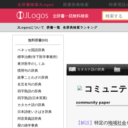
全辞書検索JLogos
医療辞典検索
時事用語の
JLogosについて
辞書一覧
各辞典検索ランキング
無料辞書(68)
ベネッセ国語辞典
標準治療(寺下医学事務所)
東洋医学のしくみ
カタカナ語の辞典
慣用句の辞典
故事ことわざの辞典
名言名句の辞典
コミュニテ
四字熟語の辞典
四字熟語(日本実業)
community paper
カタカナ語の辞典
日本語使いさばき辞典
同音異義語辞典
【解説】
特定の
地域社会
暦の雑学事典