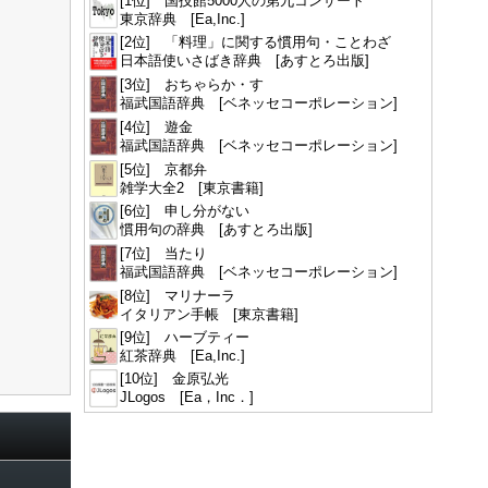
[1位] 国技館5000人の第九コンサート
東京辞典 [Ea,Inc.]
[2位] 「料理」に関する慣用句・ことわざ
日本語使いさばき辞典 [あすとろ出版]
[3位] おちゃらか・す
福武国語辞典 [ベネッセコーポレーション]
[4位] 遊金
福武国語辞典 [ベネッセコーポレーション]
[5位] 京都弁
雑学大全2 [東京書籍]
[6位] 申し分がない
慣用句の辞典 [あすとろ出版]
[7位] 当たり
福武国語辞典 [ベネッセコーポレーション]
[8位] マリナーラ
イタリアン手帳 [東京書籍]
[9位] ハーブティー
紅茶辞典 [Ea,Inc.]
[10位] 金原弘光
JLogos [Ea，Inc．]