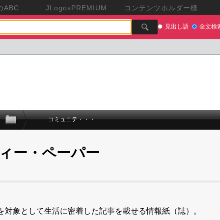
ABC
JLogosPREMIUM
コンテンツホルダー様
見出し語
全文検
コミュニテ・・・
ィー・ペーパー
を対象として生活に密着した記事を載せる情報紙（誌）。