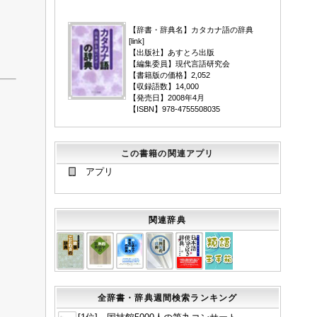
▼
【辞書・辞典名】カタカナ語の辞典
[
link
]
【出版社】あすとろ出版
【編集委員】現代言語研究会
【書籍版の価格】2,052
【収録語数】14,000
【発売日】2008年4月
【ISBN】978-4755508035
この書籍の関連アプリ
アプリ
関連辞典
全辞書・辞典週間検索ランキング