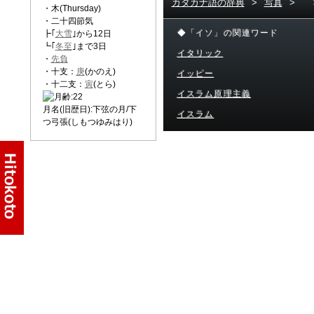
カタカナ語の辞典
>
写真
>
・木(Thursday)
・二十四節気
◆「イソ」の関連ワード
┣｢
大雪
｣から12日
┗｢
冬至
｣まで3日
イタリック
・
先負
・十支：
庚
(かのえ)
イッピー
・十二支：
寅
(とら)
イスラム原理主義
月名(旧歴日):下弦の月/下
イスラム
つ弓張(しもつゆみはり)