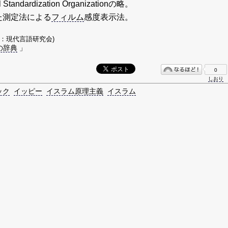
al Standardization Organizationの略。
た測定法による
フィルム
感度表示法。
著：現代言語研究会)
の辞典
」
0
しおり
ック
イッピー
イスラム原理主義
イスラム