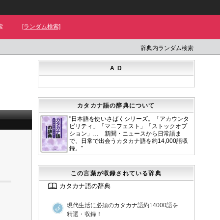
索
[ランダム検索]
辞典内ランダム検索
A D
カタカナ語の辞典について
"日本語を使いさばくシリーズ。「アカウンタ
ビリティ」「マニフェスト」「ストックオプ
ション」… 新聞・ニュースから日常語ま
で、日常で出会うカタカナ語を約14,000語収
録。"
この言葉が収録されている辞典
カタカナ語の辞典
現代生活に必須のカタカナ語約14000語を
精選・収録！