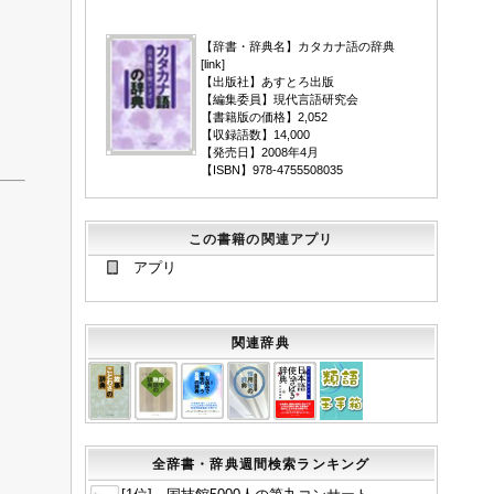
▼
【辞書・辞典名】カタカナ語の辞典
[
link
]
【出版社】あすとろ出版
【編集委員】現代言語研究会
【書籍版の価格】2,052
【収録語数】14,000
【発売日】2008年4月
【ISBN】978-4755508035
この書籍の関連アプリ
アプリ
関連辞典
全辞書・辞典週間検索ランキング