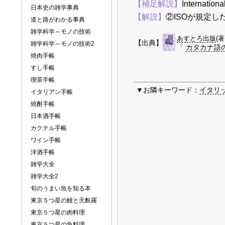
【補足解説】
Internation
日本史の雑学事典
【解説】
②ISOが規定し
道と路がわかる事典
雑学科学～モノの技術
あすとろ出版
(
【出典】
雑学科学～モノの技術2
「
カタカナ語
焼肉手帳
すし手帳
喫茶手帳
▼お隣キーワード：
イタリ
イタリアン手帳
焼酎手帳
日本酒手帳
カクテル手帳
ワイン手帳
洋酒手帳
雑学大全
雑学大全2
旬のうまい魚を知る本
東京５つ星の鰻と天麩羅
東京５つ星の肉料理
東京５つ星の魚料理