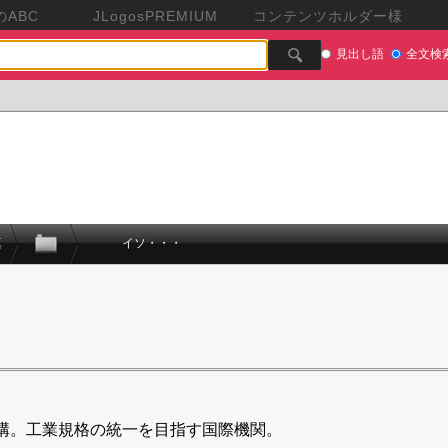
ABC
JLogosPREMIUM
コンテンツホルダー様
見出し語
全文検
真
イソ・・・
構。工業規格の統一を目指す国際機関。