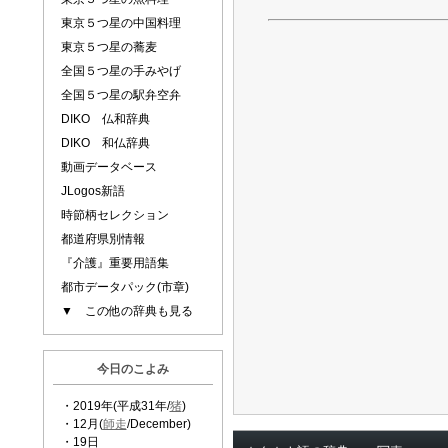
東京５つ星の中国料理
東京５つ星の蕎麦
全国５つ星の手みやげ
全国５つ星の駅弁空弁
DIKO 仏和辞典
DIKO 和仏辞典
動画データベース
JLogos新語
時節柄セレクション
都道府県別情報
『介護』重要用語集
都市データパック(市章)
▼ この他の辞典も見る
今日のこよみ
・2019年(平成31年/
猪
)
・12月(
師走
/December)
・19日