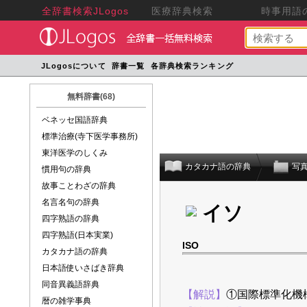
全辞書検索JLogos
医療辞典検索
時事用語の
JLogosについて
辞書一覧
各辞典検索ランキング
無料辞書(68)
ベネッセ国語辞典
標準治療(寺下医学事務所)
東洋医学のしくみ
カタカナ語の辞典
写
慣用句の辞典
故事ことわざの辞典
名言名句の辞典
イソ
四字熟語の辞典
四字熟語(日本実業)
ISO
カタカナ語の辞典
日本語使いさばき辞典
同音異義語辞典
【解説】
①国際標準化機
暦の雑学事典