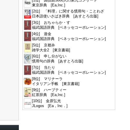
[1位] 国技館5000人の第九コンサート
東京辞典 [Ea,Inc.]
[2位] 「料理」に関する慣用句・ことわざ
日本語使いさばき辞典 [あすとろ出版]
[3位] おちゃらか・す
福武国語辞典 [ベネッセコーポレーション]
[4位] 遊金
福武国語辞典 [ベネッセコーポレーション]
[5位] 京都弁
雑学大全2 [東京書籍]
[6位] 申し分がない
慣用句の辞典 [あすとろ出版]
[7位] 当たり
福武国語辞典 [ベネッセコーポレーション]
[8位] マリナーラ
イタリアン手帳 [東京書籍]
[9位] ハーブティー
紅茶辞典 [Ea,Inc.]
[10位] 金原弘光
JLogos [Ea，Inc．]