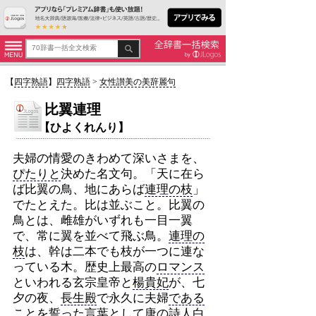
【
四字熟語
】
四字熟語
>
女性讃美の美辞麗句
比翼連理
【ひよくれんり】
夫婦の情愛のきわめて深いさまを、
ぴたりと
決めた名文句。「天に在ら
ば比翼の鳥、地にあらば
連理の枝
」
でたとえた。比は並ぶこと。比翼の
鳥とは、雌雄がいずれも一目一翼
で、常に翼を並べて飛ぶ鳥。
連理の
枝
は、幹は二本でも枝が一つに連な
っている木。歴史上最高の
ロマンス
といわれる玄宗皇帝と
楊貴妃
が、七
夕の夜、
長生殿
で永久に夫婦
である
ことを誓った言葉
として
唐の詩人白