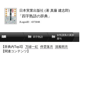
日本実業出版社 (著:真藤 建志郎)
「四字熟語の辞典」
JLogosID : 4373048
女性讃美の美辞
四字熟語
麗句
【辞典内Top3】
万緑一紅
停雲落月
清風明月
【関連コンテンツ】