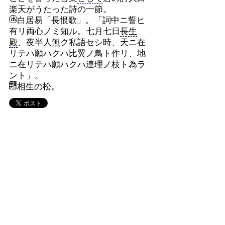
楽天がうたった詩の一節。
白居易「長恨歌」。「詞中ニ誓ヒ
有リ両心ノミ知ル。七月七日
長生
殿
、夜半人無ク私語セシ時、天ニ在
リテハ願ハクハ比翼ノ鳥ト作リ、地
ニ在リテハ願ハクハ連理ノ枝ト為ラ
ント」。
相生の松。