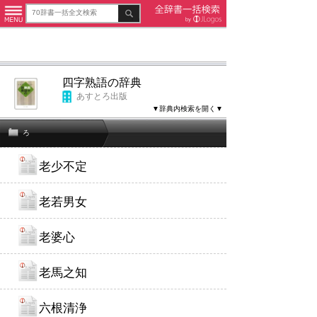
四字熟語の辞典
あすとろ出版
▼辞典内検索を開く▼
ろ
老少不定
老若男女
老婆心
老馬之知
六根清浄