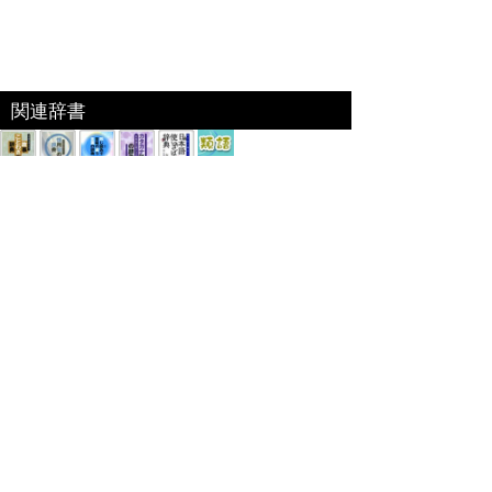
関連辞書
関連書籍
あすとろ出版「四字熟語の辞典」
四字熟語約1200語を収録。実用的な用例で言葉の
使い方がよく分かる！
出版社:あすとろ出版[
link
]
編集 ： 現代言語研究会
価格 ：
収録数 ：1200語
サイズ ： 18.4ｘ13.2ｘ2.8cm(B6判)
発売日 ： 2007年12月
ISBN ： 978-4755508110