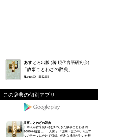
あすとろ出版 (著:現代言語研究会)
「故事ことわざの辞典」
JLogosID : 5552958
この辞典の個別アプリ
故事ことわざの辞典
日本人が古来使いさばいてきた故事ことわざ約
3000を精選し、「人間」「世間・世の中」など7
つのテーマに分けて収録。便利な機能が付いた辞