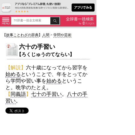
【
故事ことわざの辞典
】
人間
>
学問や芸術
六十の手習い
【ろくじゅうのてならい】
【解説】
六十歳になってから習字を
始める
ということで、年をとってか
ら学問や習い事を
始める
というこ
と。晩学のたとえ。
【
同義語
】
七十の手習い
。
八十の手
習い
。