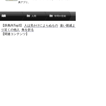
典アプリ。
人間
学問や芸術
【辞典内Top3】
人は見かけによらぬもの
遠い親戚よ
り近くの他人
角を折る
【関連コンテンツ】