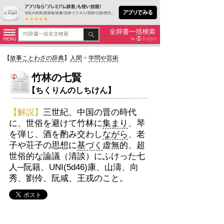
【
故事ことわざの辞典
】
人間
>
学問や芸術
竹林の七賢
【ちくりんのしちけん】
【解説】
三世紀、中国の晋の時代
に、世俗を避けて竹林に
集まり
、琴
を弾じ、酒を酌み交わし
ながら
、老
子や荘子の思想に
基づく
虚無的、超
世俗的な論議（清談）にふけった七
人─阮籍、UNI(5d46)康、山濤、向
秀、劉伶、阮咸、王戎のこと。