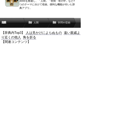
3000を精選し、「人間」「世間・世の中」など7
つのテーマに分けて収録。便利な機能が付いた辞
典アプリ。
人間
学問や芸術
【辞典内Top3】
人は見かけによらぬもの
遠い親戚よ
り近くの他人
角を折る
【関連コンテンツ】