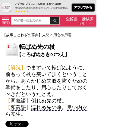
【
故事ことわざの辞典
】
人間
>
用心や用意
転ばぬ先の杖
【ころばぬさきのつえ】
【解説】
つまずいて転ばぬように、
前もって杖を突いて歩くということ
から、あらかじめ失敗を防ぐための
準備をしたり、用心したりしておく
べきだというたとえ。
【
同義語
】
倒れぬ先の杖。
【
類義語
】
濡れぬ先の傘
。
良い内か
ら養生
。