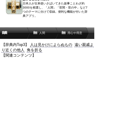
日本人が古来使いさばいてきた故事ことわざ約
3000を精選し、「人間」「世間・世の中」など7
つのテーマに分けて収録。便利な機能が付いた辞
典アプリ。
人間
用心や用意
【辞典内Top3】
人は見かけによらぬもの
遠い親戚よ
り近くの他人
角を折る
【関連コンテンツ】