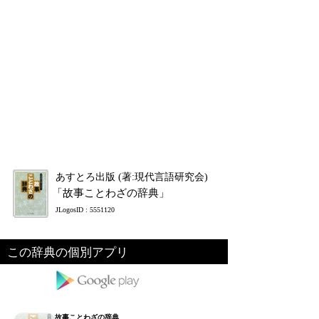
あすとろ出版 (著:現代言語研究会)
「故事ことわざの辞典」
JLogosID : 5551120
この辞典の個別アプリ
故事ことわざの辞典