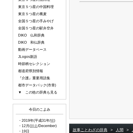
東京５つ星の中国料理
東京５つ星の蕎麦
全国５つ星の手みやげ
全国５つ星の駅弁空弁
DIKO 仏和辞典
DIKO 和仏辞典
動画データベース
JLogos新語
時節柄セレクション
都道府県別情報
『介護』重要用語集
都市データパック(市章)
▼ この他の辞典も見る
今日のこよみ
・2019年(平成31年/
猪
)
・12月(
師走
/December)
故事ことわざの辞典
>
人間
>
・19日