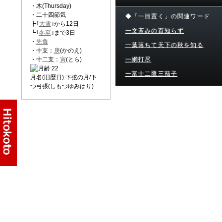
・木(Thursday)
・二十四節気
◆「一目置く」の関連ワード
┣｢
大雪
｣から12日
一文吝みの百知らず
┗｢
冬至
｣まで3日
・
先負
一葉落ちて天下の秋を知る
・十支：
庚
(かのえ)
・十二支：
寅
(とら)
一網打尽
一富士二鷹三茄子
月名(旧歴日):下弦の月/下
つ弓張(しもつゆみはり)