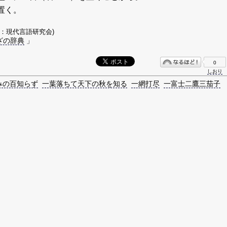
置く。
著：現代言語研究会)
ざの辞典
」
0
しおり
みの百知らず
一葉落ちて天下の秋を知る
一網打尽
一富士二鷹三茄子