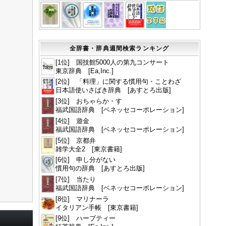
全辞書・辞典週間検索ランキング
[1位] 国技館5000人の第九コンサート
東京辞典 [Ea,Inc.]
[2位] 「料理」に関する慣用句・ことわざ
日本語使いさばき辞典 [あすとろ出版]
[3位] おちゃらか・す
福武国語辞典 [ベネッセコーポレーション]
[4位] 遊金
福武国語辞典 [ベネッセコーポレーション]
[5位] 京都弁
雑学大全2 [東京書籍]
[6位] 申し分がない
慣用句の辞典 [あすとろ出版]
[7位] 当たり
福武国語辞典 [ベネッセコーポレーション]
[8位] マリナーラ
イタリアン手帳 [東京書籍]
[9位] ハーブティー