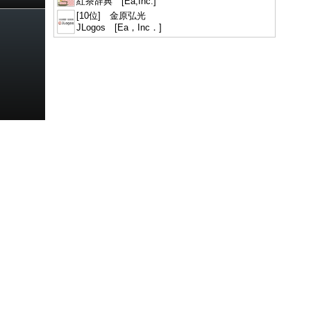
紅茶辞典 [Ea,Inc.]
[10位] 金原弘光
JLogos [Ea，Inc．]