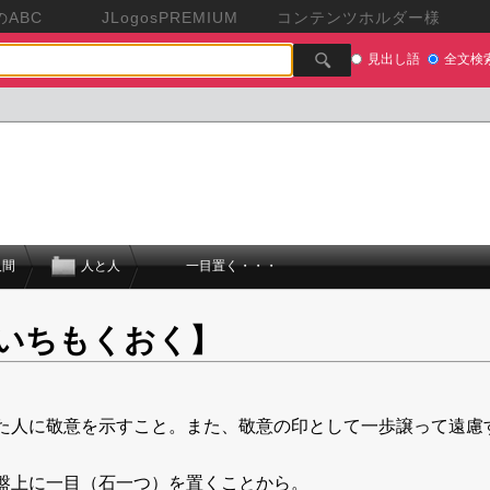
ABC
JLogosPREMIUM
コンテンツホルダー様
見出し語
全文検
人間
人と人
一目置く・・・
いちもくおく】
た人に敬意を示すこと。また、敬意の印として一歩譲って遠慮
盤上に一目（石一つ）を置くことから。