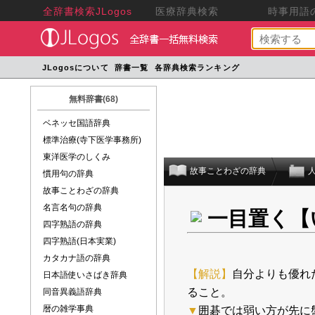
全辞書検索JLogos
医療辞典検索
時事用語の
JLogosについて
辞書一覧
各辞典検索ランキング
無料辞書(68)
ベネッセ国語辞典
標準治療(寺下医学事務所)
東洋医学のしくみ
故事ことわざの辞典
慣用句の辞典
故事ことわざの辞典
名言名句の辞典
一目置く【
四字熟語の辞典
四字熟語(日本実業)
カタカナ語の辞典
【解説】
自分よりも優れ
日本語使いさばき辞典
ること。
同音異義語辞典
暦の雑学事典
▼
囲碁では弱い方が先に