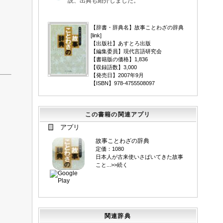
説、出典も紹介しました。
▼
【辞書・辞典名】故事ことわざの辞典
[
link
]
【出版社】あすとろ出版
【編集委員】現代言語研究会
【書籍版の価格】1,836
【収録語数】3,000
【発売日】2007年9月
【ISBN】978-4755508097
この書籍の関連アプリ
アプリ
故事ことわざの辞典
定価：1080
日本人が古来使いさばいてきた故事
こと...>>続く
関連辞典