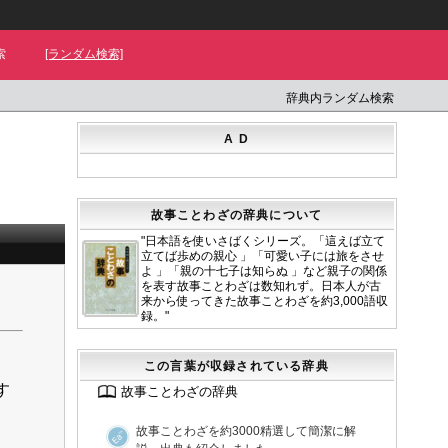
索
[ランダム検索]
辞典内ランダム検索
A D
故事ことわざの辞典について
"日本語を使いさばくシリーズ。「這えば立て
立てば歩めの親心 」「可愛い子には旅をさせ
よ 」「親の十七子は知らぬ 」など親子の関係
を表す故事ことわざは数知れず。日本人が古
来から使ってきた故事ことわざを約3,000語収
録。"
この言葉が収録されている辞典
す
故事ことわざの辞典
故事ことわざを約3000精選して簡潔に解