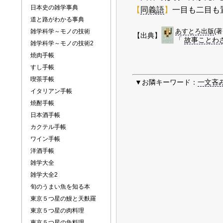
日本史の雑学事典
【
同義語
】
一目も二目も
道と路がわかる事典
あすとろ出版
(
雑学科学～モノの技術
【出典】
「
故事ことわ
雑学科学～モノの技術2
焼肉手帳
すし手帳
喫茶手帳
▼お隣キーワード：
一文吝
イタリアン手帳
焼酎手帳
日本酒手帳
カクテル手帳
ワイン手帳
洋酒手帳
雑学大全
雑学大全2
旬のうまい魚を知る本
東京５つ星の鰻と天麩羅
東京５つ星の肉料理
東京５つ星の魚料理