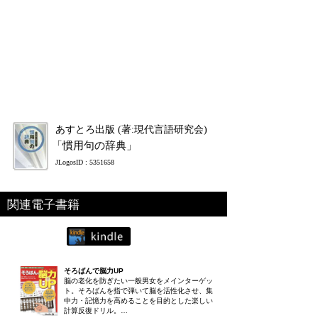
あすとろ出版 (著:現代言語研究会)
「慣用句の辞典」
JLogosID : 5351658
関連電子書籍
そろばんで脳力UP
脳の老化を防ぎたい一般男女をメインターゲッ
ト。そろばんを指で弾いて脳を活性化させ、集
中力・記憶力を高めることを目的とした楽しい
計算反復ドリル。…