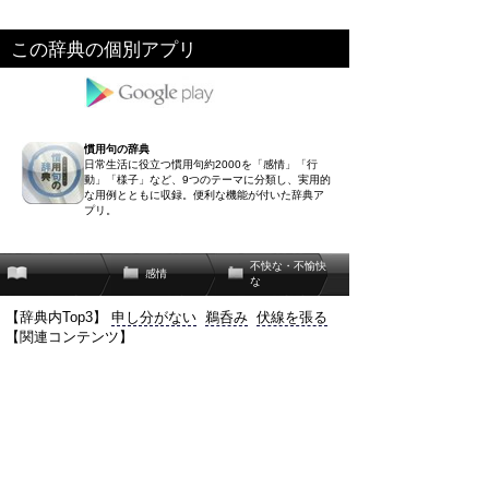
この辞典の個別アプリ
慣用句の辞典
日常生活に役立つ慣用句約2000を「感情」「行
動」「様子」など、9つのテーマに分類し、実用的
な用例とともに収録。便利な機能が付いた辞典ア
プリ。
不快な・不愉快
感情
な
【辞典内Top3】
申し分がない
鵜呑み
伏線を張る
【関連コンテンツ】