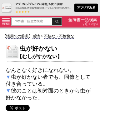
【
慣用句の辞典
】
感情
>
不快な・不愉快な
虫が好かない
【むしがすかない】
なんとなく好きになれない。
▼
虫が好かない
者でも、同僚
として
付き合っている。
▼
彼のことは
初対面
のときから虫が
好かなかった。