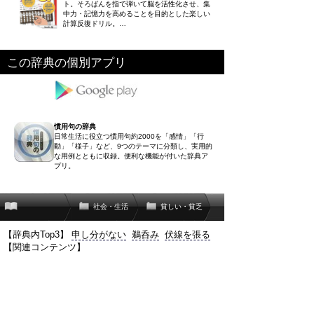
ト。そろばんを指で弾いて脳を活性化させ、集
中力・記憶力を高めることを目的とした楽しい
計算反復ドリル。…
この辞典の個別アプリ
慣用句の辞典
日常生活に役立つ慣用句約2000を「感情」「行
動」「様子」など、9つのテーマに分類し、実用的
な用例とともに収録。便利な機能が付いた辞典ア
プリ。
社会・生活
貧しい・貧乏
【辞典内Top3】
申し分がない
鵜呑み
伏線を張る
【関連コンテンツ】