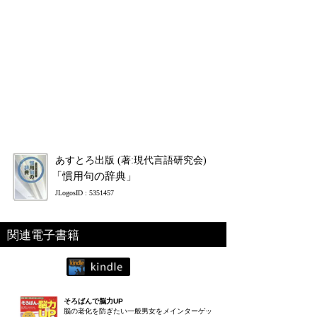
あすとろ出版 (著:現代言語研究会)
「慣用句の辞典」
JLogosID : 5351457
関連電子書籍
そろばんで脳力UP
脳の老化を防ぎたい一般男女をメインターゲッ