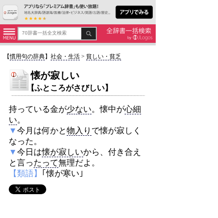
【
慣用句の辞典
】
社会・生活
>
貧しい・貧乏
懐が寂しい
【ふところがさびしい】
持っている金が
少ない
。懐中が
心細
い
。
▼
今月は何かと
物入り
で懐が寂しく
なった。
▼
今日は
懐が寂しい
から、付き合え
と言っ
たって
無理だよ。
【類語】
｢懐が寒い｣