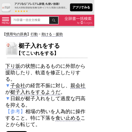
【
慣用句の辞典
】
行動
>
助ける・援助
梃子入れをする
【てこいれをする】
下り坂
の状態にあるものに外部から
援助したり、軌道を修正したりす
る。
▼
子会社
の経営不振に対し、
親会社
が
梃子入れをする
ようだ
。
▼
日銀が梃子入れをして過度な円高
を抑える。
【参考】
相場の勢いを人為的に操作
すること。特に下落を
食い止める
こ
とから転じて。