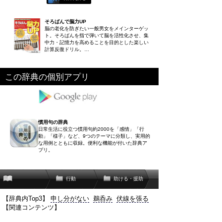
そろばんで脳力UP
脳の老化を防ぎたい一般男女をメインターゲッ
ト。そろばんを指で弾いて脳を活性化させ、集
中力・記憶力を高めることを目的とした楽しい
計算反復ドリル。…
この辞典の個別アプリ
慣用句の辞典
日常生活に役立つ慣用句約2000を「感情」「行
動」「様子」など、9つのテーマに分類し、実用的
な用例とともに収録。便利な機能が付いた辞典ア
プリ。
行動
助ける・援助
【辞典内Top3】
申し分がない
鵜呑み
伏線を張る
【関連コンテンツ】