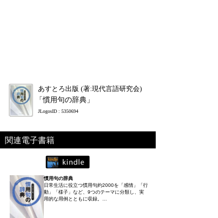
あすとろ出版 (著:現代言語研究会)
「慣用句の辞典」
JLogosID : 5350694
関連電子書籍
慣用句の辞典
日常生活に役立つ慣用句約2000を「感情」「行
動」「様子」など、9つのテーマに分類し、実
用的な用例とともに収録。…