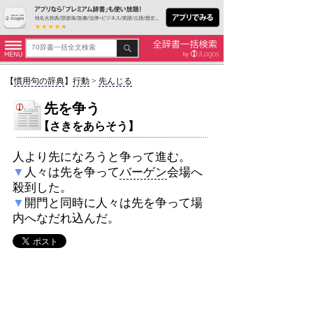
【
慣用句の辞典
】
行動
>
先んじる
先を争う
【さきをあらそう】
人より先になろうと争って進む。
▼
人々は先を争って
バーゲン
会場へ
殺到した。
▼
開門と同時に人々は先を争って場
内へなだれ込んだ。