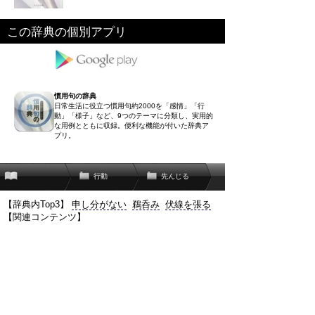
この辞典の個別アプリ
慣用句の辞典
日常生活に役立つ慣用句約2000を「感情」「行
動」「様子」など、9つのテーマに分類し、実用的
な用例とともに収録。便利な機能が付いた辞典ア
プリ。
行動
先んじる
【辞典内Top3】
申し分がない
鵜呑み
伏線を張る
【関連コンテンツ】