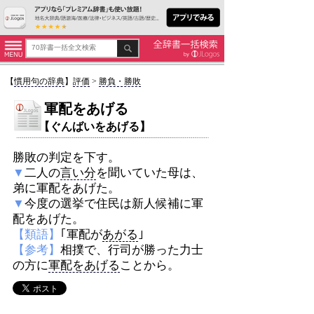
【
慣用句の辞典
】
評価
>
勝負・勝敗
軍配をあげる
【ぐんばいをあげる】
勝敗の判定を下す。
▼
二人の
言い分
を聞いていた母は、
弟に軍配をあげた。
▼
今度の選挙で住民は新人候補に軍
配をあげた。
【類語】
｢軍配が
あがる
｣
【参考】
相撲で、行司が勝った力士
の方に
軍配をあげる
ことから。