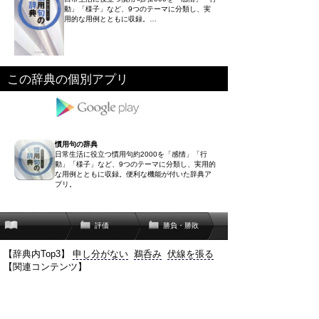
動」「様子」など、9つのテーマに分類し、実
用的な用例とともに収録。…
この辞典の個別アプリ
慣用句の辞典
日常生活に役立つ慣用句約2000を「感情」「行
動」「様子」など、9つのテーマに分類し、実用的
な用例とともに収録。便利な機能が付いた辞典ア
プリ。
評価
勝負・勝敗
【辞典内Top3】
申し分がない
鵜呑み
伏線を張る
【関連コンテンツ】