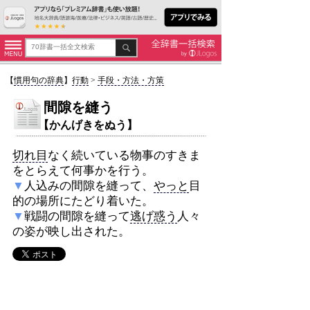
【
慣用句の辞典
】
行動
>
手段・方法・方策
間隙を縫う
【かんげきをぬう】
切れ目
なく続いている物事のすきま
をとらえて何事かを行う。
▼
人込みの間隙を縫って、
やっと
目
的の場所にたどり着いた。
▼
戦闘の間隙を縫って
逃げ惑う
人々
の姿が映し出された。