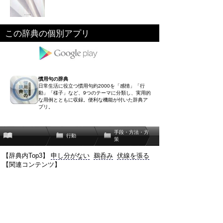
この辞典の個別アプリ
慣用句の辞典
日常生活に役立つ慣用句約2000を「感情」「行
動」「様子」など、9つのテーマに分類し、実用的
な用例とともに収録。便利な機能が付いた辞典ア
プリ。
手段・方法・方
行動
策
【辞典内Top3】
申し分がない
鵜呑み
伏線を張る
【関連コンテンツ】