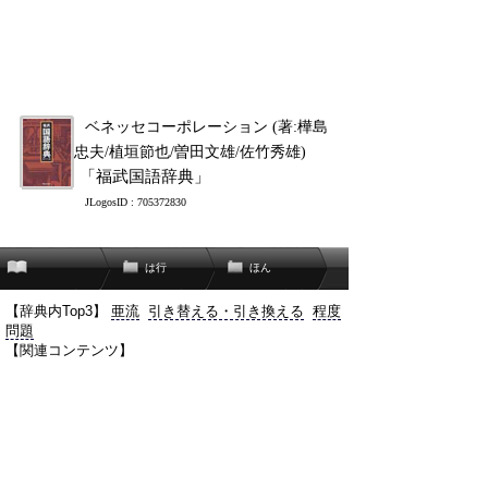
ベネッセコーポレーション (著:樺島
忠夫/植垣節也/曽田文雄/佐竹秀雄)
「福武国語辞典」
JLogosID : 705372830
は行
ほん
【辞典内Top3】
亜流
引き替える・引き換える
程度
問題
【関連コンテンツ】