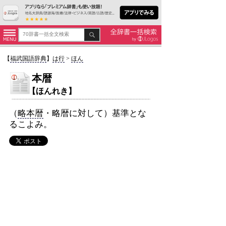
【
福武国語辞典
】
は行
>
ほん
本暦
【ほんれき】
（
略本暦
・略暦に対して）基準とな
るこよみ。