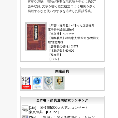
言葉や意味、用法が重要な現代語を中心に約6万
語を収録｡文章を書く際に役立つよう用例を多く
掲載するなど使いやすさを追求した国語辞典。
▼
【辞書・辞典名】ベネッセ国語辞典
電子特別編集版[
link
]
【出版社】ベネッセ
【編集委員】樺島忠夫/植垣節也/曽田文
雄/佐竹秀雄
【書籍版の価格】2,571
【収録語数】60,000
【発売日】-
【ISBN】-
関連辞典
全辞書・辞典週間検索ランキング
[1位] 国技館5000人の第九コンサート
東京辞典 [Ea,Inc.]
[2位] 「料理」に関する慣用句・ことわざ