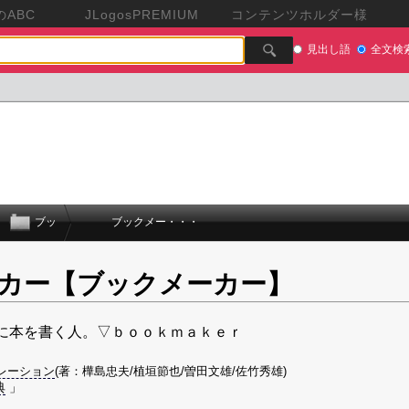
ABC
JLogosPREMIUM
コンテンツホルダー様
見出し語
全文検
ブッ
ブックメー・・・
カー【ブックメーカー】
に本を書く人。▽ｂｏｏｋｍａｋｅｒ
レーション
(著：樺島忠夫/植垣節也/曽田文雄/佐竹秀雄)
典
」