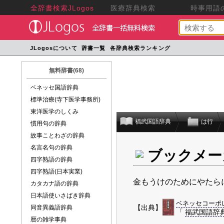
全辞書検索JLogos
医療辞典検索
時事用語の
JLogosについて
辞書一覧
各辞典検索ランキング
無料辞書(68)
ベネッセ国語辞典
標準治療(寺下医学事務所)
東洋医学のしくみ
福武国語辞典
は行
慣用句の辞典
故事ことわざの辞典
名言名句の辞典
ブックメー
四字熟語の辞典
四字熟語(日本実業)
金もうけのためにやたら
カタカナ語の辞典
日本語使いさばき辞典
ベネッセコーポ
【出典】
同音異義語辞典
「
福武国語辞
暦の雑学事典