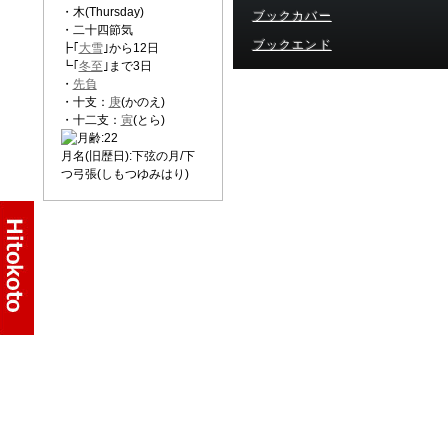
・木(Thursday)
ブックカバー
・二十四節気
ブックエンド
┣｢
大雪
｣から12日
┗｢
冬至
｣まで3日
・
先負
・十支：
庚
(かのえ)
・十二支：
寅
(とら)
月名(旧歴日):下弦の月/下
つ弓張(しもつゆみはり)