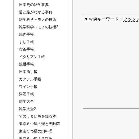
日本史の雑学事典
道と路がわかる事典
▼お隣キーワード：
ブック
雑学科学～モノの技術
雑学科学～モノの技術2
焼肉手帳
すし手帳
喫茶手帳
イタリアン手帳
焼酎手帳
日本酒手帳
カクテル手帳
ワイン手帳
洋酒手帳
雑学大全
雑学大全2
旬のうまい魚を知る本
東京５つ星の鰻と天麩羅
東京５つ星の肉料理
東京５つ星の魚料理