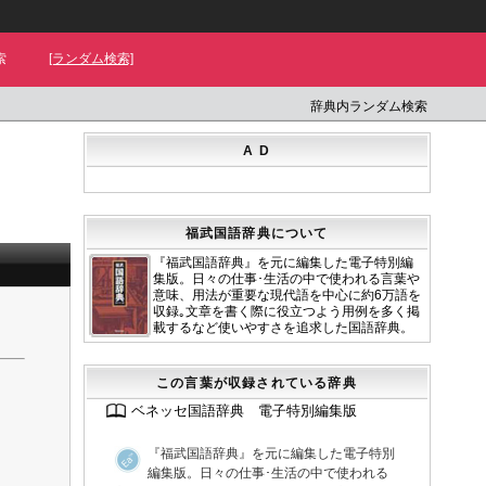
索
[ランダム検索]
辞典内ランダム検索
A D
福武国語辞典について
『福武国語辞典』を元に編集した電子特別編
集版。日々の仕事･生活の中で使われる言葉や
意味、用法が重要な現代語を中心に約6万語を
収録｡文章を書く際に役立つよう用例を多く掲
載するなど使いやすさを追求した国語辞典。
この言葉が収録されている辞典
ベネッセ国語辞典 電子特別編集版
『福武国語辞典』を元に編集した電子特別
編集版。日々の仕事･生活の中で使われる