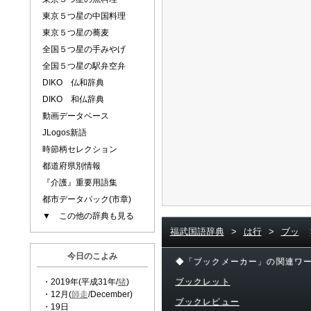
東京５つ星の中国料理
東京５つ星の蕎麦
全国５つ星の手みやげ
全国５つ星の駅弁空弁
DIKO 仏和辞典
DIKO 和仏辞典
動画データベース
JLogos新語
時節柄セレクション
都道府県別情報
『介護』重要用語集
都市データパック(市章)
▼ この他の辞典も見る
福武国語辞典
>
は行
>
ブッ
今日のこよみ
◆「ブックメーカー」の関連ワ
・2019年(平成31年/
猪
)
ブックレット
・12月(
師走
/December)
ブックレビュー
・19日