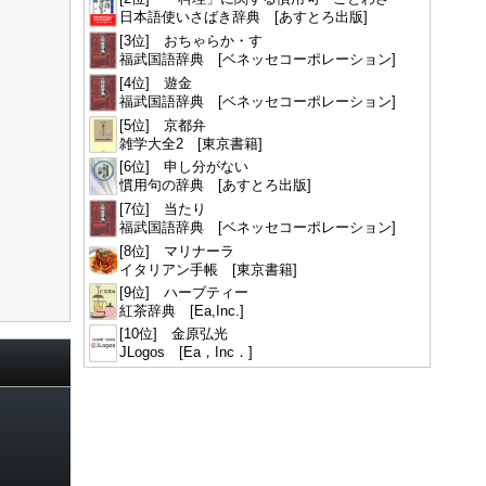
日本語使いさばき辞典 [あすとろ出版]
[3位] おちゃらか・す
福武国語辞典 [ベネッセコーポレーション]
[4位] 遊金
福武国語辞典 [ベネッセコーポレーション]
[5位] 京都弁
雑学大全2 [東京書籍]
[6位] 申し分がない
慣用句の辞典 [あすとろ出版]
[7位] 当たり
福武国語辞典 [ベネッセコーポレーション]
[8位] マリナーラ
イタリアン手帳 [東京書籍]
[9位] ハーブティー
紅茶辞典 [Ea,Inc.]
[10位] 金原弘光
JLogos [Ea，Inc．]