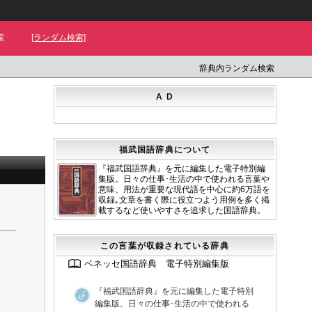
索
[ランダム検索]
辞典内ランダム検索
A D
福武国語辞典について
『福武国語辞典』を元に編集した電子特別編
集版。日々の仕事･生活の中で使われる言葉や
意味、用法が重要な現代語を中心に約6万語を
収録｡文章を書く際に役立つよう用例を多く掲
載するなど使いやすさを追求した国語辞典。
この言葉が収録されている辞典
ベネッセ国語辞典 電子特別編集版
『福武国語辞典』を元に編集した電子特別
編集版。日々の仕事･生活の中で使われる