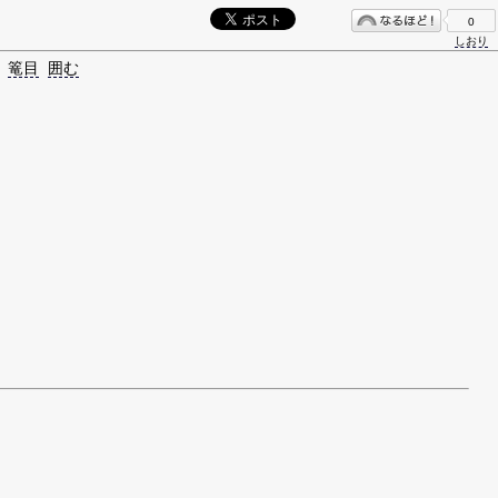
0
しおり
篭目
囲む