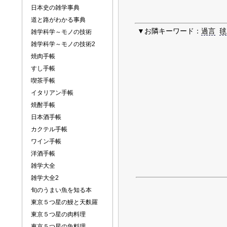
日本史の雑学事典
道と路がわかる事典
▼お隣キーワード：
過言
毬
雑学科学～モノの技術
雑学科学～モノの技術2
焼肉手帳
すし手帳
喫茶手帳
イタリアン手帳
焼酎手帳
日本酒手帳
カクテル手帳
ワイン手帳
洋酒手帳
雑学大全
雑学大全2
旬のうまい魚を知る本
東京５つ星の鰻と天麩羅
東京５つ星の肉料理
東京５つ星の魚料理