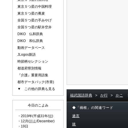
東京５つ星の中国料理
東京５つ星の蕎麦
全国５つ星の手みやげ
全国５つ星の駅弁空弁
DIKO 仏和辞典
DIKO 和仏辞典
動画データベース
JLogos新語
時節柄セレクション
都道府県別情報
『介護』重要用語集
都市データパック(市章)
▼ この他の辞典も見る
福武国語辞典
>
か行
>
かこ
今日のこよみ
◆「禍根」の関連ワード
・2019年(平成31年/
猪
)
過言
・12月(
師走
/December)
毬
・19日