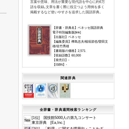
言葉や意味、用法が重要な現代語を中心に約6万
語を収録｡文章を書く際に役立つよう用例を多く
掲載するなど使いやすさを追求した国語辞典。
▼
【辞書・辞典名】ベネッセ国語辞典
電子特別編集版[
link
]
【出版社】ベネッセ
【編集委員】樺島忠夫/植垣節也/曽田文
雄/佐竹秀雄
【書籍版の価格】2,571
【収録語数】60,000
【発売日】-
【ISBN】-
関連辞典
全辞書・辞典週間検索ランキング
[1位] 国技館5000人の第九コンサート
東京辞典 [Ea,Inc.]
[2位] 「料理」に関する慣用句・ことわざ