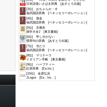
日本語使いさばき辞典 [あすとろ出版]
[3位] おちゃらか・す
福武国語辞典 [ベネッセコーポレーション]
[4位] 遊金
福武国語辞典 [ベネッセコーポレーション]
[5位] 京都弁
雑学大全2 [東京書籍]
[6位] 申し分がない
慣用句の辞典 [あすとろ出版]
[7位] 当たり
福武国語辞典 [ベネッセコーポレーション]
[8位] マリナーラ
イタリアン手帳 [東京書籍]
[9位] ハーブティー
紅茶辞典 [Ea,Inc.]
[10位] 金原弘光
JLogos [Ea，Inc．]