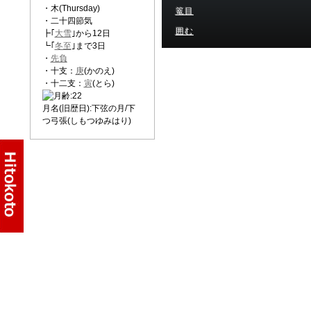
・木(Thursday)
篭目
・二十四節気
囲む
┣｢
大雪
｣から12日
┗｢
冬至
｣まで3日
・
先負
・十支：
庚
(かのえ)
・十二支：
寅
(とら)
月名(旧歴日):下弦の月/下
つ弓張(しもつゆみはり)