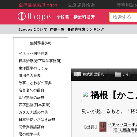
全辞書検索JLogos
医療辞典検索
時事用語の
JLogosについて
辞書一覧
各辞典検索ランキング
無料辞書(68)
ベネッセ国語辞典
標準治療(寺下医学事務所)
東洋医学のしくみ
福武国語辞典
か行
慣用句の辞典
故事ことわざの辞典
名言名句の辞典
禍根【かこ
四字熟語の辞典
四字熟語(日本実業)
災いが起こるもと。「将
カタカナ語の辞典
日本語使いさばき辞典
ベネッセコーポ
【出典】
同音異義語辞典
「
福武国語辞
暦の雑学事典