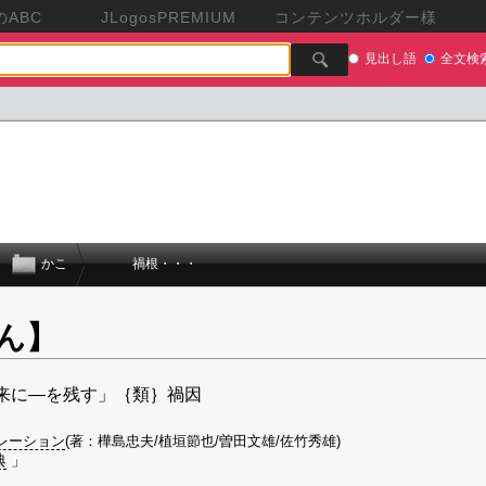
ABC
JLogosPREMIUM
コンテンツホルダー様
見出し語
全文検
かこ
禍根・・・
ん】
来に―を残す」｛類｝禍因
レーション
(著：樺島忠夫/植垣節也/曽田文雄/佐竹秀雄)
典
」