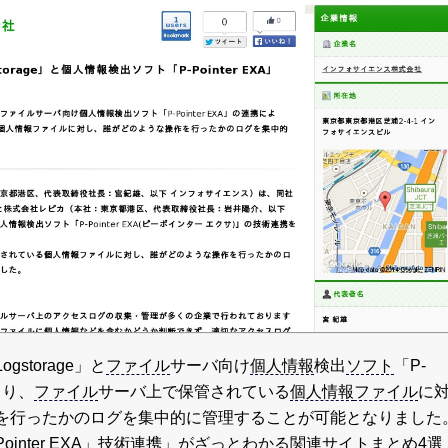
ogstorage」と
ファイル
サーバ向け
個人情報
検出
ソフト
「P-
より、
ファイル
サーバ上で保管されている
個人情報
ファイル
に
を行ったかのログを集中的に管理することが可能となりました
-Pointer EXA」技術連携
」がざっとわかる関連
サイト
まとめ4選