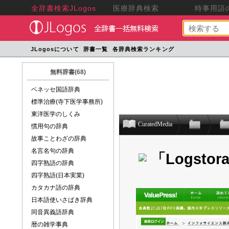
全辞書検索JLogos
医療辞典検索
時事用語の
JLogosについて
辞書一覧
各辞典検索ランキング
無料辞書(68)
ベネッセ国語辞典
標準治療(寺下医学事務所)
東洋医学のしくみ
CuratedMedia
慣用句の辞典
故事ことわざの辞典
名言名句の辞典
「Logstor
四字熟語の辞典
四字熟語(日本実業)
カタカナ語の辞典
日本語使いさばき辞典
同音異義語辞典
暦の雑学事典