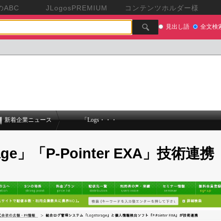
ABC
JLogosPREMIUM
コンテンツホルダー様
見出し語
全文検
新着企業ニュース
「Logs・・・
age」「P-Pointer EXA」技術連携