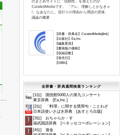
のまとめサイトに「信頼性」を加えたのが
CuratedMediaです。 「アレ、理解しとかなきゃ
!」なあなたに。流行りの理由から用語の意味、
議論の概要
▼
【辞書・辞典名】CuratedMedia[
link
]
【出版社】Ea,Inc.
【編集委員】
【書籍版の価格】
【収録語数】
【発売日】
【ISBN】
全辞書・辞典週間検索ランキング
[1位] 国技館5000人の第九コンサート
東京辞典 [Ea,Inc.]
[2位] 「料理」に関する慣用句・ことわざ
日本語使いさばき辞典 [あすとろ出版]
対
[3位] おちゃらか・す
福武国語辞典 [ベネッセコーポレーション]
。
[4位] 遊金
福武国語辞典 [ベネッセコーポレーション]