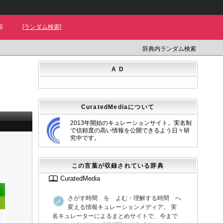
索
[ランダム検索]
辞典内ランダム検索
A D
CuratedMediaについて
2013年開始のキュレーションサイト。実名制
で信頼度の高い情報を公開できるよう日々研
究中です。
この言葉が収録されている辞典
CuratedMedia
さがす時間 を よむ・理解する時間 へ
変える情報キュレーションメディア。 実
名キュレーターによるまとめサイトで、今まで