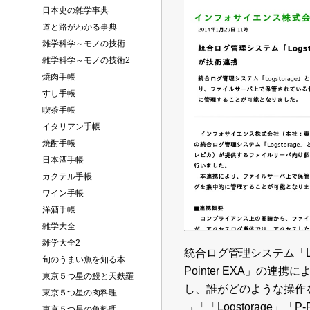
日本史の雑学事典
道と路がわかる事典
雑学科学～モノの技術
雑学科学～モノの技術2
焼肉手帳
すし手帳
喫茶手帳
イタリアン手帳
焼酎手帳
日本酒手帳
カクテル手帳
ワイン手帳
洋酒手帳
雑学大全
雑学大全2
統合ログ管理
システム
「L
旬のうまい魚を知る本
Pointer EXA」の連携に
東京５つ星の鰻と天麩羅
し、誰がどのような操作
東京５つ星の肉料理
→
「
「Logstorage」「P
東京５つ星の魚料理