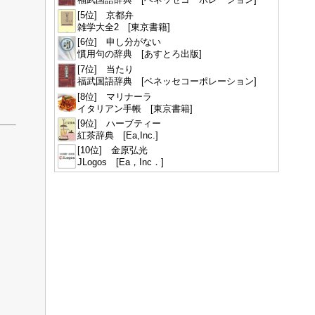
[5位] 京都弁
雑学大全2 [東京書籍]
[6位] 申し分がない
慣用句の辞典 [あすとろ出版]
[7位] 当たり
福武国語辞典 [ベネッセコーポレーション]
[8位] マリナーラ
イタリアン手帳 [東京書籍]
[9位] ハーブティー
紅茶辞典 [Ea,Inc.]
[10位] 金原弘光
JLogos [Ea，Inc．]