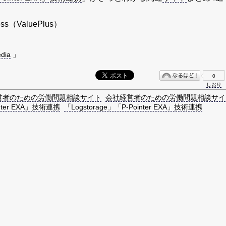
s（ValuePlus）
dia
」
0
しおり
営者のための労働問題相談サイト
会社経営者のための労働問題相談サイ
inter EXA」技術連携
「Logstorage」「P-Pointer EXA」技術連携