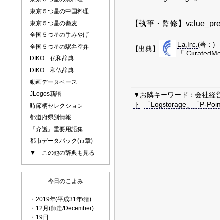
東京５つ星の中国料理
【執筆・監修】value_pres
東京５つ星の蕎麦
全国５つ星の手みやげ
Ea,Inc.
(著：)
全国５つ星の駅弁空弁
【出典】
「
CuratedMe
DIKO 仏和辞典
DIKO 和仏辞典
動画データベース
JLogos新語
▼お隣キーワード：
会社経
ト
「Logstorage」「P-Po
時節柄セレクション
都道府県別情報
『介護』重要用語集
都市データパック(市章)
▼ この他の辞典も見る
今日のこよみ
・2019年(平成31年/
猪
)
・12月(
師走
/December)
・19日