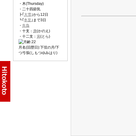
・木(Thursday)
・二十四節気
┣｢
大雪
｣から12日
┗｢
冬至
｣まで3日
・
先負
・十支：
庚
(かのえ)
・十二支：
寅
(とら)
月名(旧歴日):下弦の月/下
つ弓張(しもつゆみはり)