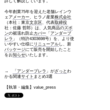
詳しく解説しています。
今年創業75年を迎えた老舗レインウ
ェア
メーカー
、ヒラノ産業
株式会社
（本社：東京
文京区
、代表
取締役
社：佐藤 哲郎）は、人気商品の
ズボ
ン
の裾濡れ防止
カバー
「
アンダーブ
レラ
」（特許4303698号）を、より使
いやすい仕様に
リニューアル
し、新
パッケージ
にて販売を開始したこと
をお
知らせ
いたします。
→
「
アンダーブレラ
」が
ざっと
わ
かる関連
サイト
まとめ3選
【執筆・編集】value_press