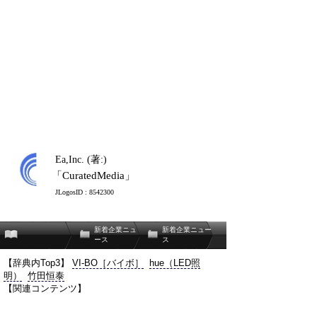
Ea,Inc. (著:)
「CuratedMedia」
JLogosID : 8542300
新着企業ニュ
新着企業ニュー
ース
ス
【辞典内Top3】
VI-BO［バイボ］
hue（LED照
明）
竹田恒泰
【関連コンテンツ】