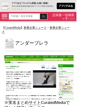
【
CuratedMedia
】
新着企業ニュース
>
新着企業ニュー
ス
アンダーブレラ
※実名まとめ
サイト
CuratedMediaで