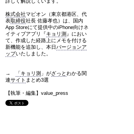
詳しく解説しています。
株式会社
マピオン（東京都港区、代
表
取締役
社長 佐藤孝也）は、国内
App Storeにて提供中のiPhone向けネ
イティブアプリ『
キョリ測
』におい
て、作成した経路上にメモを付ける
新機能を追加し、本日
バージョン
ア
ップ
いたしました。
→
「
キョリ測
」が
ざっと
わかる関
連
サイト
まとめ3選
【執筆・編集】value_press