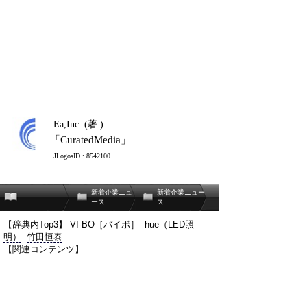
Ea,Inc. (著:)
「CuratedMedia」
JLogosID : 8542100
新着企業ニュ
新着企業ニュー
ース
ス
【辞典内Top3】
VI-BO［バイボ］
hue（LED照
明）
竹田恒泰
【関連コンテンツ】