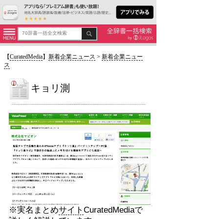
【
CuratedMedia
】
新着企業ニュース
>
新着企業ニュー
ス
キョリ測
※実名まとめ
サイト
CuratedMediaで