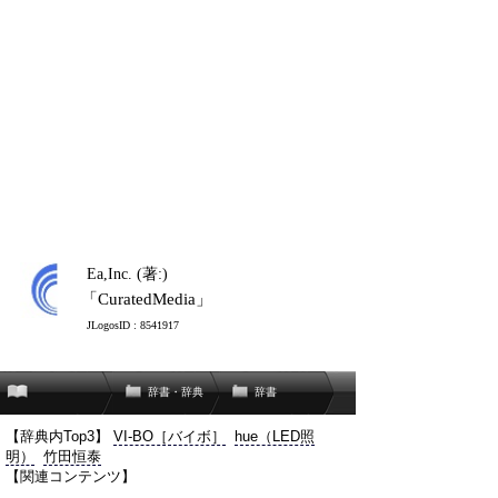
Ea,Inc. (著:)
「CuratedMedia」
JLogosID : 8541917
辞書・辞典
辞書
【辞典内Top3】
VI-BO［バイボ］
hue（LED照
明）
竹田恒泰
【関連コンテンツ】