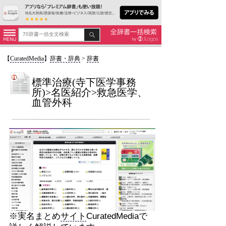
【
CuratedMedia
】
辞書・辞典
>
辞書
標準治療(寺下医学事務
所)>名医紹介>救急医学、
血管外科
※実名まとめ
サイト
CuratedMediaで