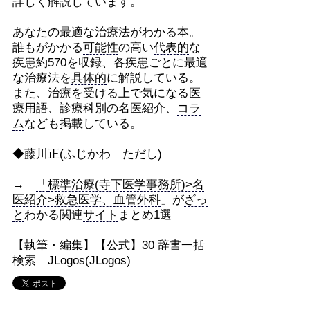
詳しく解説しています。
あなたの最適な治療法がわかる本。
誰もがかかる
可能性
の高い
代表的
な
疾患約570を収録、各疾患ごとに最適
な治療法を
具体的
に解説している。
また、治療を
受ける
上で気になる医
療用語、診療科別の名医紹介、
コラ
ム
なども掲載している。
◆
藤川正
(ふじかわ ただし)
→
「
標準治療(寺下医学事務所)>名
医紹介>救急医学、血管外科
」が
ざっ
と
わかる関連
サイト
まとめ1選
【執筆・編集】【公式】30 辞書一括
検索 JLogos(JLogos)