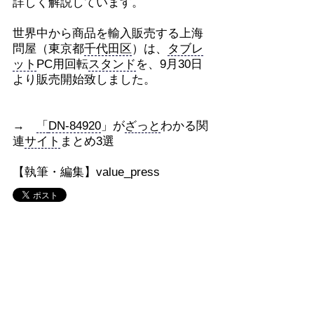
詳しく解説しています。
世界中から商品を輸入販売する上海
問屋（東京都
千代田区
）は、
タブレ
ット
PC用回転
スタンド
を、9月30日
より販売開始致しました。
→
「
DN-84920
」が
ざっと
わかる関
連
サイト
まとめ3選
【執筆・編集】value_press