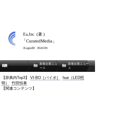
Ea,Inc. (著:)
「CuratedMedia」
JLogosID : 8541591
新着企業ニュ
新着企業ニュー
ース
ス
【辞典内Top3】
VI-BO［バイボ］
hue（LED照
明）
竹田恒泰
【関連コンテンツ】