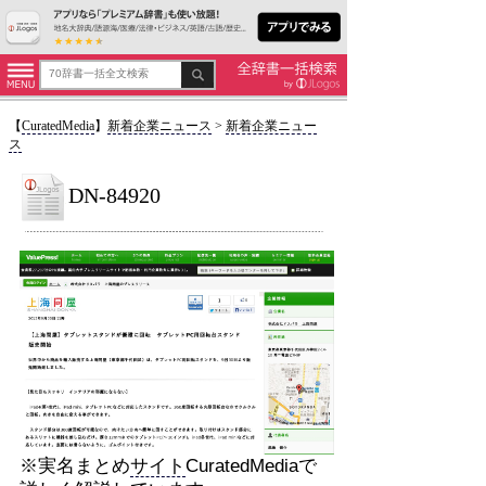
【
CuratedMedia
】
新着企業ニュース
>
新着企業ニュー
ス
DN-84920
※実名まとめ
サイト
CuratedMediaで