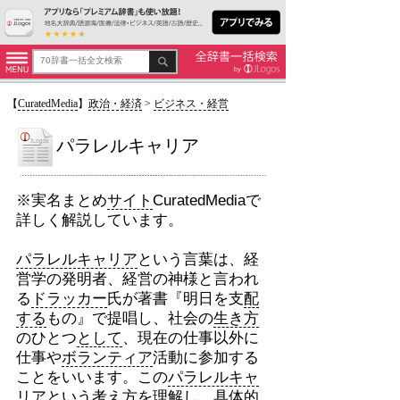
【
CuratedMedia
】
政治・経済
>
ビジネス・経営
パラレルキャリア
※実名まとめ
サイト
CuratedMediaで
詳しく解説しています。
パラレルキャリア
という言葉は、経
営学の発明者、経営の神様と言われ
る
ドラッカー
氏が著書『明日を支
配
する
もの』で提唱し、社会の
生き方
のひとつ
として
、現在の仕事以外に
仕事や
ボランティア
活動に参加する
ことをいいます。この
パラレルキャ
リア
という考え方を理解し、
具体的