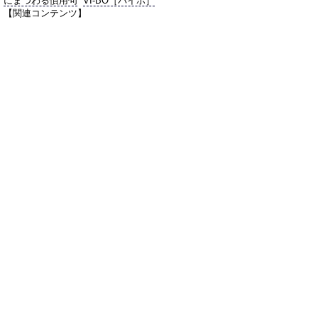
にまつわる慣用句
VI-BO［バイボ］
【関連コンテンツ】