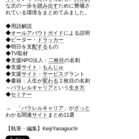
な次の一歩を
踏み出す
ために整備さ
れている環境をまとめてみました。
◆用語解説
◆
オール
アバウト
ガイド
による説明
◆ピーター・
ドラッカー
◆明日を支
配する
もの
◆TV取材
◆支援NPO法人：
二枚目
の名刺
◆支援
サイト
：
もんじゅ
◆支援
サイト
：
サービス
グラント
◆書籍：人生が
変わる
２枚目の名刺
～
パラレルキャリア
という
生き方
◆
セミナー
→
「
パラレルキャリア
」が
ざっと
わかる関連
サイト
まとめ11選
【執筆・編集】KeijiYanagiuchi