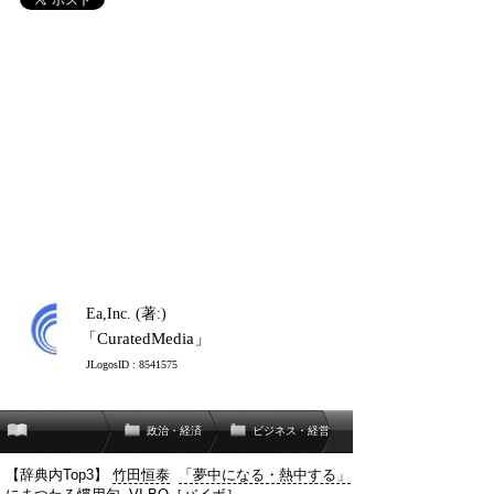
Ea,Inc. (著:)
「CuratedMedia」
JLogosID : 8541575
政治・経済
ビジネス・経営
【辞典内Top3】
竹田恒泰
「夢中になる・熱中する」