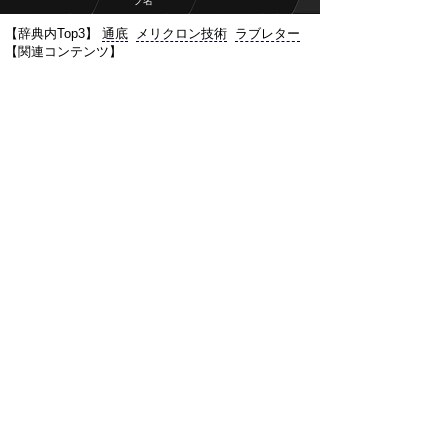
プ名
【辞典内Top3】
通底
メリクロン技術
ラブレター
【関連コンテンツ】