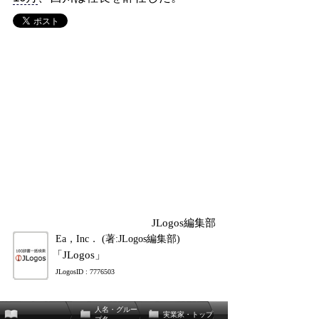
JLogos編集部
Ea，Inc． (著:JLogos編集部)
「JLogos」
JLogosID : 7776503
人名・グルー
実業家・トップ