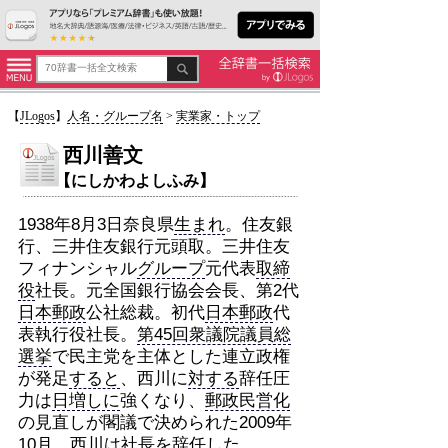
【
JLogos
】
人名・グループ名
>
実業家・トップ
西川善文
【にしかわよしふみ】
1938年8月3日奈良県
生まれ
。住友銀
行、三井住友銀行元頭取。三井住友
フィナンシャル
グループ
元代表
取締
役
社長。元全国銀行協会会長、第2代
日本郵政
公社総裁。初代
日本郵政
代
表執行役社長。
第45回衆議院議員総
選挙
で民主党を主体とした連立政権
が発足
すると
、西川に
対する
辞任圧
力は
日増しに
強くなり、
郵政民営化
の見直しが閣議で決められた2009年
10月
、西川は社長を辞任した。