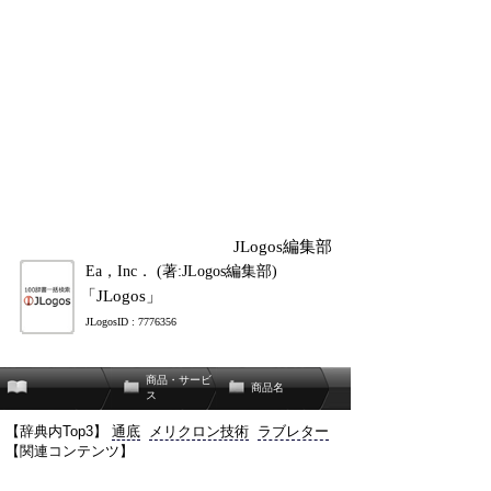
JLogos編集部
Ea，Inc． (著:JLogos編集部)
「JLogos」
JLogosID : 7776356
商品・サービ
商品名
ス
【辞典内Top3】
通底
メリクロン技術
ラブレター
【関連コンテンツ】