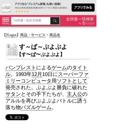
【
JLogos
】
商品・サービス
>
商品名
す～ぱ～ぷよぷよ
【す〜ぱ〜ぷよぷよ】
バンプ
レスト
による
ゲーム
の
タイト
ル
。1993年
12月
10日に
スーパー
ファ
ミリー
コンピュータ
用
ソフト
として
発売された。ぷよぶよ勝負に破れた
サタン
とその手下たちが、
主人公
の
アルルを再びぷよぷよバトルに誘う
落ち物
パズル
ゲーム
。