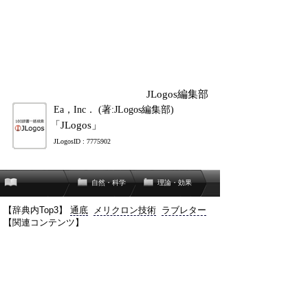
JLogos編集部
Ea，Inc． (著:JLogos編集部)
「JLogos」
JLogosID : 7775902
自然・科学
理論・効果
【辞典内Top3】
通底
メリクロン技術
ラブレター
【関連コンテンツ】