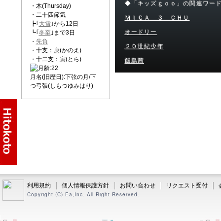
◆「キッズｇｏｏ」の関連ワー
・木(Thursday)
・二十四節気
ＭＩＣＡ ３ ＣＨＵ
┣｢
大雪
｣から12日
オードリー
┗｢
冬至
｣まで3日
・
先負
２０世紀少年
・十支：
庚
(かのえ)
・十二支：
寅
(とら)
飯島茜
月名(旧歴日):下弦の月/下
つ弓張(しもつゆみはり)
利用規約
個人情報保護方針
お問い合わせ
リクエスト受付
Copyright (C) Ea,Inc. All Right Reserved.