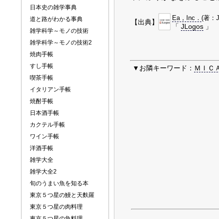
日本史の雑学事典
Ea，Inc．
(著：J
道と路がわかる事典
【出典】
「
JLogos
」
雑学科学～モノの技術
雑学科学～モノの技術2
焼肉手帳
すし手帳
▼お隣キーワード：
ＭＩＣ
喫茶手帳
イタリアン手帳
焼酎手帳
日本酒手帳
カクテル手帳
ワイン手帳
洋酒手帳
雑学大全
雑学大全2
旬のうまい魚を知る本
東京５つ星の鰻と天麩羅
東京５つ星の肉料理
東京５つ星の魚料理