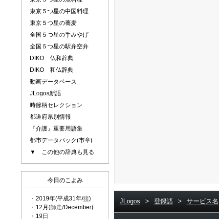
東京５つ星の中国料理
東京５つ星の蕎麦
全国５つ星の手みやげ
全国５つ星の駅弁空弁
DIKO 仏和辞典
DIKO 和仏辞典
動画データベース
JLogos新語
時節柄セレクション
都道府県別情報
『介護』重要用語集
都市データパック(市章)
▼ この他の辞典も見る
今日のこよみ
・2019年(平成31年/
猪
)
JLogos
>
登録語
>
サービス名
・12月(
師走
/December)
・19日