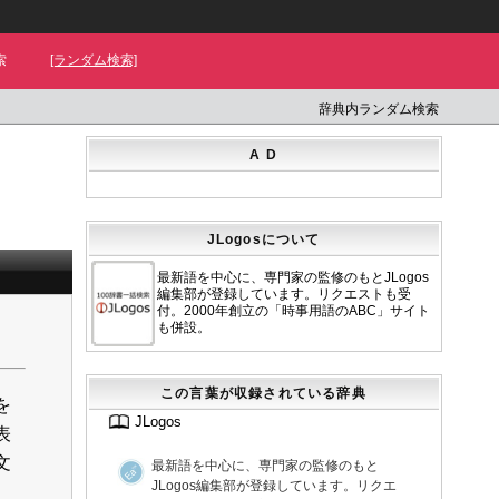
索
[ランダム検索]
辞典内ランダム検索
A D
JLogosについて
最新語を中心に、専門家の監修のもとJLogos
編集部が登録しています。リクエストも受
付。2000年創立の「時事用語のABC」サイト
も併設。
この言葉が収録されている辞典
を
JLogos
表
文
最新語を中心に、専門家の監修のもと
JLogos編集部が登録しています。リクエ