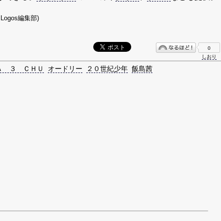
Logos編集部)
0
しおり
Ａ ３ ＣＨＵ
オードリー
２０世紀少年
飯島茜