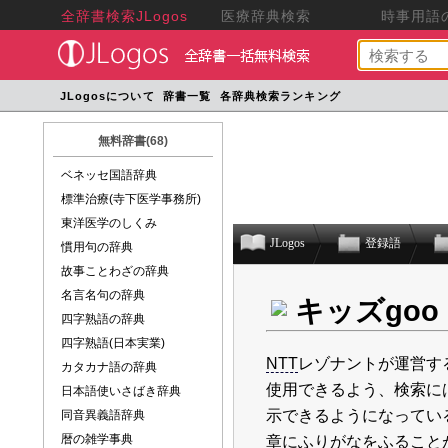
全辞書検索JLogos
医療辞典検索
時事用語の
JLogosについて
辞書一覧
各辞典検索ランキング
無料辞書(68)
ベネッセ国語辞典
標準治療(寺下医学事務所)
東洋医学のしくみ
JLogos
登録語
慣用句の辞典
故事ことわざの辞典
名言名句の辞典
キッズgo
四字熟語の辞典
四字熟語(日本実業)
NTT
レゾナントが運営す
カタカナ語の辞典
使用できるよう、検索に
日本語使いさばき辞典
示できるようになってい
同音異義語辞典
暦の雑学事典
章にふりがなをふること