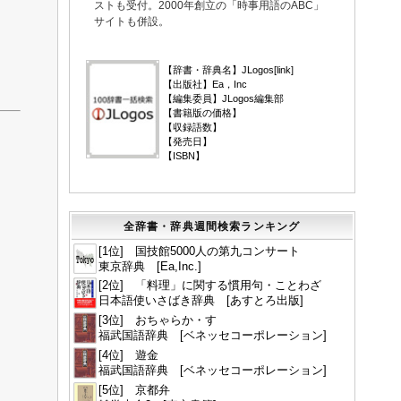
ストも受付。2000年創立の「時事用語のABC」
サイトも併設。
▼
【辞書・辞典名】JLogos[
link
]
【出版社】Ea，Inc
【編集委員】JLogos編集部
【書籍版の価格】
【収録語数】
【発売日】
【ISBN】
全辞書・辞典週間検索ランキング
[1位] 国技館5000人の第九コンサート
東京辞典 [Ea,Inc.]
[2位] 「料理」に関する慣用句・ことわざ
日本語使いさばき辞典 [あすとろ出版]
[3位] おちゃらか・す
福武国語辞典 [ベネッセコーポレーション]
[4位] 遊金
福武国語辞典 [ベネッセコーポレーション]
[5位] 京都弁