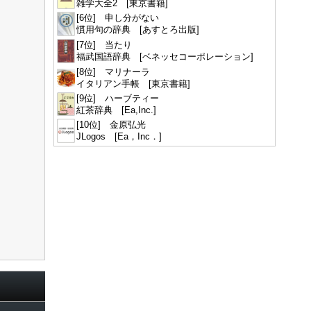
雑学大全2 [東京書籍]
[6位] 申し分がない
慣用句の辞典 [あすとろ出版]
[7位] 当たり
福武国語辞典 [ベネッセコーポレーション]
[8位] マリナーラ
イタリアン手帳 [東京書籍]
[9位] ハーブティー
紅茶辞典 [Ea,Inc.]
[10位] 金原弘光
JLogos [Ea，Inc．]