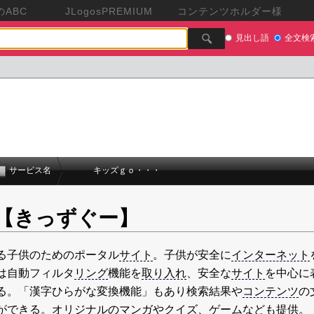
ABC
JLogosPREMIUM
コンテンツホルダー様
見出し語
全文検
サービス名
キッズｇｏ・・・
o【きっずぐー】
る子供のためのポータル
サイト
。子供が安全に
インターネット
は自動フィルタ
リング
機能を
取り入れ
、安全な
サイト
を中心に
る。「漢字ひらがな変換機能」もあり検索結果や
コンテンツ
の
ができる。
オリジナル
のマンガや
クイズ
、
ゲーム
なども提供。