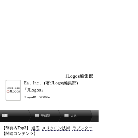
JLogos編集部
Ea，Inc． (著:JLogos編集部)
「JLogos」
JLogosID : 5630064
登録語
人名
【辞典内Top3】
通底
メリクロン技術
ラブレター
【関連コンテンツ】