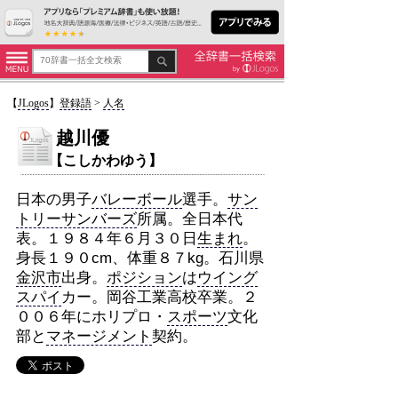
【
JLogos
】
登録語
>
人名
越川優
【こしかわゆう】
日本の男子
バレーボール
選手。
サン
トリーサンバーズ
所属。全日本代
表。１９８４年６月３０日
生まれ
。
身長１９０cm、体重８７kg。石川県
金沢市
出身。
ポジション
は
ウイング
スパイ
カー。岡谷工業高校卒業。２
００６年にホリプロ・
スポーツ
文化
部と
マネージメント
契約。