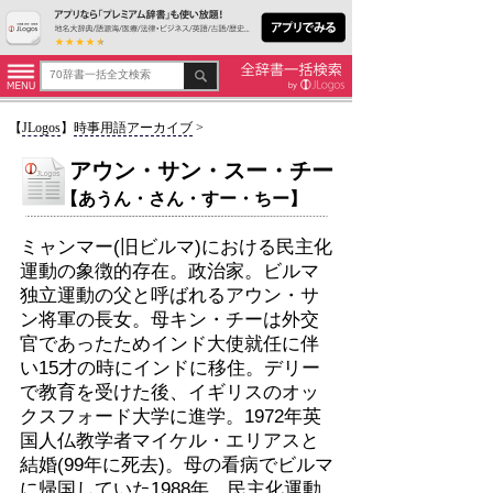
【
JLogos
】
時事用語アーカイブ
>
アウン・サン・スー・チー
【あうん・さん・すー・ちー】
ミャンマー(旧ビルマ)における民主化
運動の象徴的存在。政治家。ビルマ
独立運動の父と呼ばれるアウン・サ
ン将軍の長女。母キン・チーは外交
官であったためインド大使就任に伴
い15才の時にインドに移住。デリー
で教育を受けた後、イギリスのオッ
クスフォード大学に進学。1972年英
国人仏教学者マイケル・エリアスと
結婚(99年に死去)。母の看病でビルマ
に帰国していた1988年、民主化運動