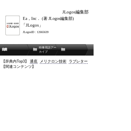
JLogos編集部
Ea，Inc． (著:JLogos編集部)
「JLogos」
JLogosID : 12665639
時事用語アー
カイブ
【辞典内Top3】
通底
メリクロン技術
ラブレター
【関連コンテンツ】