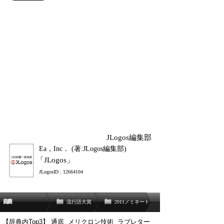
JLogos編集部
Ea，Inc． (著:JLogos編集部)
「JLogos」
JLogosID : 12664104
流行語大賞
2011ノミネート
【辞典内Top3】
通底
メリクロン技術
ラブレター