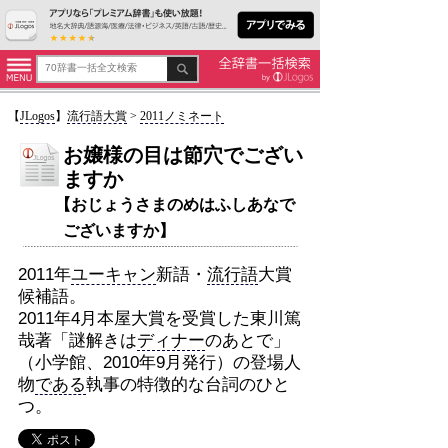
【
JLogos
】
流行語大賞
>
2011ノミネート
お嬢様の目は節穴でござい
ますか
【おじょうさまのめはふしあなで
ございますか】
2011年
ユーキャン
新語・
流行語
大賞
候補語。
2011年4月本屋大賞を受賞した東川篤
哉著「謎解きは
ディナー
のあとで」
（小学館、2010年9月発行）の登場人
物
である
執事の特徴的な台詞のひと
つ。