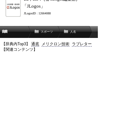
「JLogos」
JLogosID : 12664088
スポーツ
人名
【辞典内Top3】
通底
メリクロン技術
ラブレター
【関連コンテンツ】