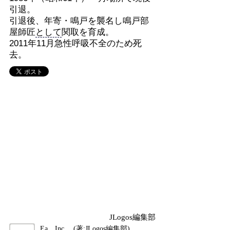
引退。
引退後、年寄・鳴戸を襲名し鳴戸部
屋師匠
として
関取を育成。
2011年11月急性呼吸不全のため死
去。
JLogos編集部
Ea，Inc． (著:JLogos編集部)