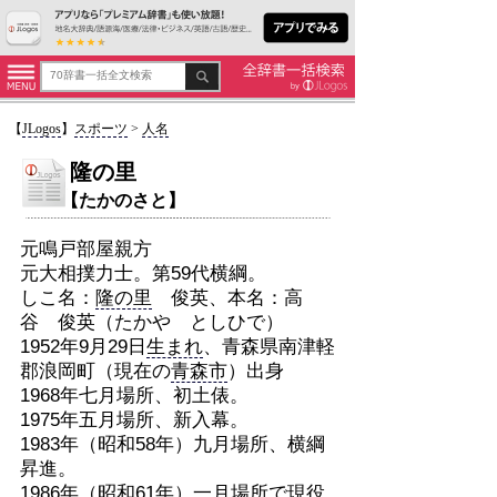
【
JLogos
】
スポーツ
>
人名
隆の里
【たかのさと】
元鳴戸部屋親方
元大相撲力士。第59代横綱。
しこ名：
隆の里
俊英、本名：高
谷 俊英（たかや としひで）
1952年9月29日
生まれ
、青森県南津軽
郡浪岡町（現在の
青森市
）出身
1968年七月場所、初土俵。
1975年五月場所、新入幕。
1983年（昭和58年）九月場所、横綱
昇進。
1986年（昭和61年）一月場所で現役