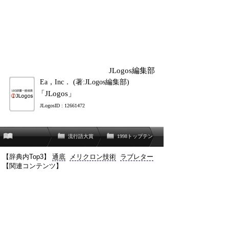
JLogos編集部
Ea，Inc． (著:JLogos編集部)
「JLogos」
JLogosID : 12661472
流行語大賞
1998トップテン
【辞典内Top3】
通底
メリクロン技術
ラブレター
【関連コンテンツ】