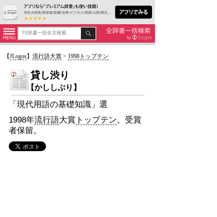
【
JLogos
】
流行語大賞
>
1998トップテン
貸し渋り
【かししぶり】
「現代用語の基礎知識」選
1998年
流行語
大賞
トップテン
。受賞
者保留。