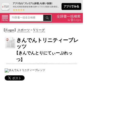
【
JLogos
】
スポーツ
>
Vリーグ
きんでんトリニティーブレ
ッツ
【きんでんとりにてぃーぶれっ
つ】