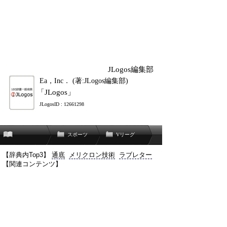
JLogos編集部
Ea，Inc． (著:JLogos編集部)
「JLogos」
JLogosID : 12661298
スポーツ
Vリーグ
【辞典内Top3】
通底
メリクロン技術
ラブレター
【関連コンテンツ】