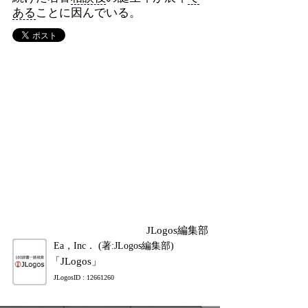
ある
ことに因んでいる。
JLogos編集部
Ea，Inc． (著:JLogos編集部)
「JLogos」
JLogosID : 12661260