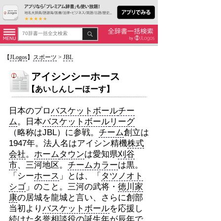
【
JLogos
】
スポーツ
>
JBL
アイシンシーホース
【あいしんしーほーす】
日本のプロ
バスケットボール
チー
ム
。日本
バスケットボール
リーグ
（略称はJBL）に参戦。
チーム
創立は
1947年。法人名はアイシン精機
株式
会社
。
ホーム
タウン
は愛知県
刈谷
市
、三河地区。
チームカラー
は黒。
「シー
ホース
」とは、「
タツノオト
シゴ
」のこと。三河の武将・
徳川家
康
の居城を龍城と言い、さらに創部
当初より
バスケットボール
を応援し
続けた名誉
相談役
の誕生年が辰年
で