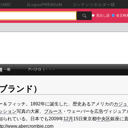
ABC
JLogosPREMIUM
コンテンツホルダー様
見出し語
全文検
一般
アバクロ（・・・
ブランド）
ー＆フィッチ。1892年に誕生した、歴史あるアメリカの
カジュ
ッション
写真の大家、
ブルース
・ウェーバーを広告ヴィジュア
られている。日本でも2009年
12月
15日東京都
中央区
銀座に
://www.abercrombie.com