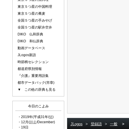
東京５つ星の中国料理
東京５つ星の蕎麦
全国５つ星の手みやげ
全国５つ星の駅弁空弁
DIKO 仏和辞典
DIKO 和仏辞典
動画データベース
JLogos新語
時節柄セレクション
都道府県別情報
『介護』重要用語集
都市データパック(市章)
▼ この他の辞典も見る
今日のこよみ
・2019年(平成31年/
猪
)
・12月(
師走
/December)
JLogos
>
登録語
>
一般
>
・19日