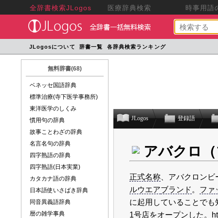
全辞書検索JLogos
医療辞典検索
時事用語の
JLogosについて
辞書一覧
各辞典検索ランキング
無料辞書(68)
ベネッセ国語辞典
標準治療(寺下医学事務所)
東洋医学のしくみ
JLogos
登録語
慣用句の辞典
故事ことわざの辞典
名言名句の辞典
アバクロ（
四字熟語の辞典
四字熟語(日本実業)
正式名称
、アバクロンビ
カタカナ語の辞典
ルウエア
ブランド
。
ファ
日本語使いさばき辞典
に起用していることでも知
同音異義語辞典
暦の雑学事典
1号店を
オープン
した。http