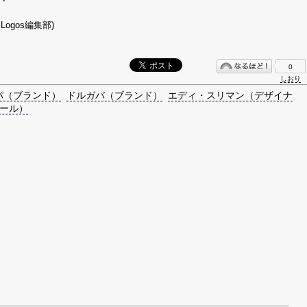
Logos編集部)
0
しおり
パ（ブランド）
ドルガバ（ブランド）
エディ・スリマン（デザイナ
ール）