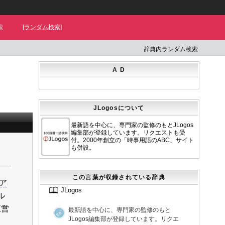
索
[ランダム検索]
辞典内ランダム検索
A D
JLogosについて
最新語を中心に、専門家の監修のもとJLogos
編集部が登録しています。リクエストも受
付。2000年創立の「時事用語のABC」サイト
も併設。
この言葉が収録されている辞典
ア
JLogos
ル
直営
最新語を中心に、専門家の監修のもと
JLogos編集部が登録しています。リクエ