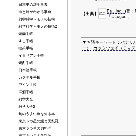
日本史の雑学事典
Ea，Inc．
(著：J
道と路がわかる事典
【出典】
「
JLogos
」
雑学科学～モノの技術
雑学科学～モノの技術2
焼肉手帳
すし手帳
▼お隣キーワード：
バナリ
ー）
カッタウェイ（ディテ
喫茶手帳
イタリアン手帳
焼酎手帳
日本酒手帳
カクテル手帳
ワイン手帳
洋酒手帳
雑学大全
雑学大全2
旬のうまい魚を知る本
東京５つ星の鰻と天麩羅
東京５つ星の肉料理
東京５つ星の魚料理