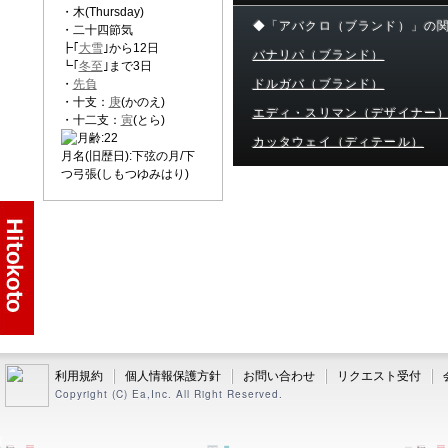
・木(Thursday)
◆「アバクロ（ブランド）」の
・二十四節気
┣｢
大雪
｣から12日
バナリパ（ブランド）
┗｢
冬至
｣まで3日
・
先負
ドルガバ（ブランド）
・十支：
庚
(かのえ)
エディ・スリマン（デザイナー
・十二支：
寅
(とら)
カッタウェイ（ディテール）
月名(旧歴日):下弦の月/下
つ弓張(しもつゆみはり)
利用規約
個人情報保護方針
お問い合わせ
リクエスト受付
Copyright (C) Ea,Inc. All Right Reserved.