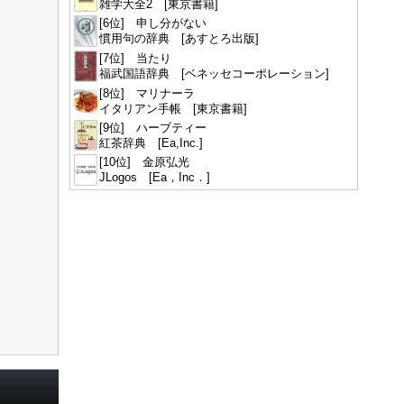
雑学大全2 [東京書籍]
[6位] 申し分がない
慣用句の辞典 [あすとろ出版]
[7位] 当たり
福武国語辞典 [ベネッセコーポレーション]
[8位] マリナーラ
イタリアン手帳 [東京書籍]
[9位] ハーブティー
紅茶辞典 [Ea,Inc.]
[10位] 金原弘光
JLogos [Ea，Inc．]