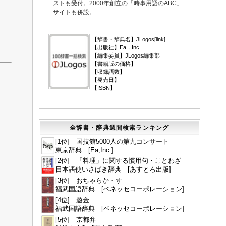
ストも受付。2000年創立の「時事用語のABC」
サイトも併設。
▼
【辞書・辞典名】JLogos[
link
]
【出版社】Ea，Inc
【編集委員】JLogos編集部
【書籍版の価格】
【収録語数】
【発売日】
【ISBN】
全辞書・辞典週間検索ランキング
[1位] 国技館5000人の第九コンサート
東京辞典 [Ea,Inc.]
[2位] 「料理」に関する慣用句・ことわざ
日本語使いさばき辞典 [あすとろ出版]
[3位] おちゃらか・す
福武国語辞典 [ベネッセコーポレーション]
[4位] 遊金
福武国語辞典 [ベネッセコーポレーション]
[5位] 京都弁