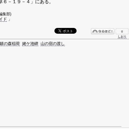
草６－１９－４」にある。
s編集部)
イド
」
0
しおり
嬉の森稲荷
姥ケ池碑
山の宿の渡し