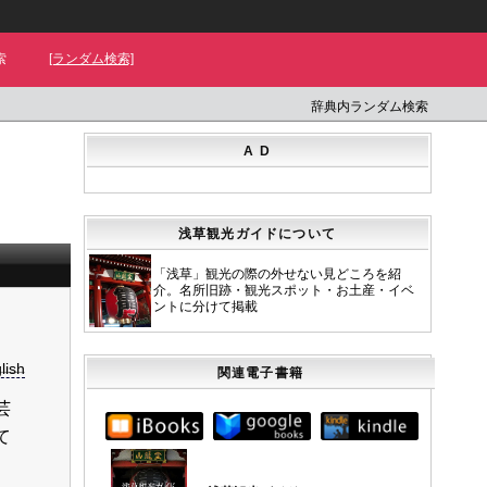
索
[ランダム検索]
辞典内ランダム検索
A D
浅草観光ガイドについて
「浅草」観光の際の外せない見どころを紹
介。名所旧跡・観光スポット・お土産・イベ
ントに分けて掲載
lish
関連電子書籍
芸
て