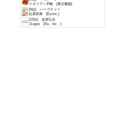
イタリアン手帳 [東京書籍]
[9位] ハーブティー
紅茶辞典 [Ea,Inc.]
[10位] 金原弘光
JLogos [Ea，Inc．]