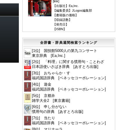
[
link
]
【出版社】Ea,Inc.
【編集委員】JLogos編集部
【書籍版の価格】
【収録語数】
【発売日】
【ISBN】
全辞書・辞典週間検索ランキング
[1位] 国技館5000人の第九コンサート
東京辞典 [Ea,Inc.]
[2位] 「料理」に関する慣用句・ことわざ
日本語使いさばき辞典 [あすとろ出版]
[3位] おちゃらか・す
福武国語辞典 [ベネッセコーポレーション]
[4位] 遊金
福武国語辞典 [ベネッセコーポレーション]
[5位] 京都弁
雑学大全2 [東京書籍]
[6位] 申し分がない
慣用句の辞典 [あすとろ出版]
[7位] 当たり
福武国語辞典 [ベネッセコーポレーション]
[8位] マリナーラ