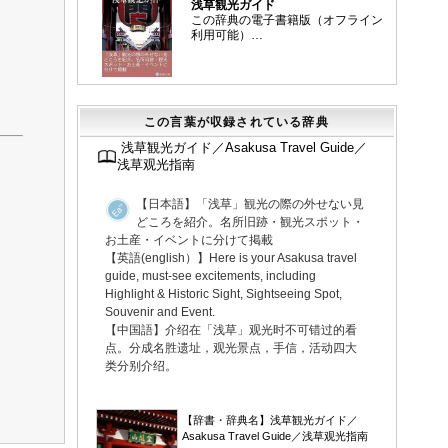
浅草観光ガイド
この辞典の電子書籍版（オフライン
利用可能）…
この言葉が収録されている辞典
浅草観光ガイド／Asakusa Travel Guide／
浅草观光指南
【日本語】「浅草」観光の際の外せない見
どころを紹介。名所旧跡・観光スポット・
お土産・イベントに分けて掲載
【英語(english）】Here is your Asakusa travel
guide, must-see excitements, including
Highlight & Historic Sight, Sightseeing Spot,
Souvenir and Event.
【中国語】介绍在「浅草」观光时不可错过的看
点。分成名胜遗址，观光景点，手信，活动四大
类分别介绍。
▼
【辞書・辞典名】浅草観光ガイド／
Asakusa Travel Guide／浅草观光指南