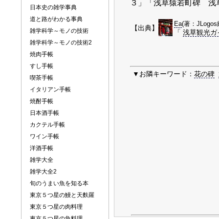
３」「浅草猿若町碑 浅
日本史の雑学事典
道と路がわかる事典
Ea
(著：JLogo
【出典】
雑学科学～モノの技術
「
浅草観光ガ
雑学科学～モノの技術2
焼肉手帳
すし手帳
▼お隣キーワード：
花の碑
喫茶手帳
イタリアン手帳
焼酎手帳
日本酒手帳
カクテル手帳
ワイン手帳
洋酒手帳
雑学大全
雑学大全2
旬のうまい魚を知る本
東京５つ星の鰻と天麩羅
東京５つ星の肉料理
東京５つ星の魚料理