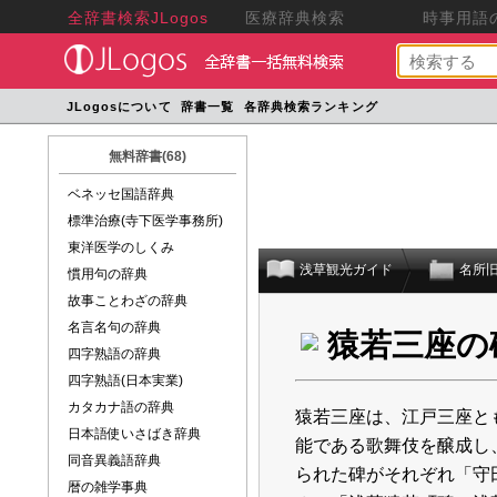
全辞書検索JLogos
医療辞典検索
時事用語の
JLogosについて
辞書一覧
各辞典検索ランキング
無料辞書(68)
ベネッセ国語辞典
標準治療(寺下医学事務所)
東洋医学のしくみ
浅草観光ガイド
名所
慣用句の辞典
故事ことわざの辞典
名言名句の辞典
猿若三座の
四字熟語の辞典
四字熟語(日本実業)
カタカナ語の辞典
猿若三座は、江戸三座と
日本語使いさばき辞典
能である歌舞伎を醸成し
同音異義語辞典
られた碑がそれぞれ「守
暦の雑学事典