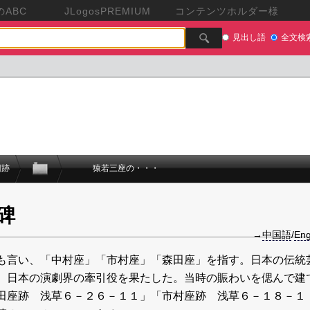
ABC
JLogosPREMIUM
コンテンツホルダー様
見出し語
全文検
旧跡
猿若三座の・・・
碑
→
中国語
/
Eng
も言い、「中村座」「市村座」「森田座」を指す。日本の伝統
、日本の演劇界の牽引役を果たした。当時の賑わいを偲んで建
田座跡 浅草６－２６－１１」「市村座跡 浅草６－１８－１