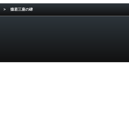
>
猿若三座の碑
ド