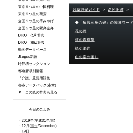
東京５つ星の中国料理
浅草観光ガイド
>
名所旧跡
>
東京５つ星の蕎麦
全国５つ星の手みやげ
◆「猿若三座の碑」の関連ワー
全国５つ星の駅弁空弁
花の碑
DIKO 仏和辞典
嬉の森稲荷
DIKO 和仏辞典
姥ケ池碑
動画データベース
JLogos新語
山の宿の渡し
時節柄セレクション
都道府県別情報
『介護』重要用語集
都市データパック(市章)
▼ この他の辞典も見る
今日のこよみ
・2019年(平成31年/
猪
)
・12月(
師走
/December)
・19日