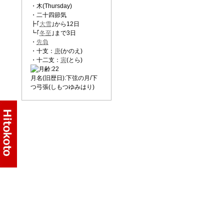
・木(Thursday)
・二十四節気
┣｢
大雪
｣から12日
┗｢
冬至
｣まで3日
・
先負
・十支：
庚
(かのえ)
・十二支：
寅
(とら)
月名(旧歴日):下弦の月/下
つ弓張(しもつゆみはり)