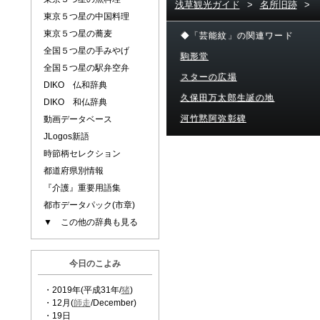
浅草観光ガイド
>
名所旧跡
>
東京５つ星の中国料理
東京５つ星の蕎麦
◆「芸能紋」の関連ワード
全国５つ星の手みやげ
駒形堂
全国５つ星の駅弁空弁
スターの広場
DIKO 仏和辞典
久保田万太郎生誕の地
DIKO 和仏辞典
河竹黙阿弥彰碑
動画データベース
JLogos新語
時節柄セレクション
都道府県別情報
『介護』重要用語集
都市データパック(市章)
▼ この他の辞典も見る
今日のこよみ
・2019年(平成31年/
猪
)
・12月(
師走
/December)
・19日