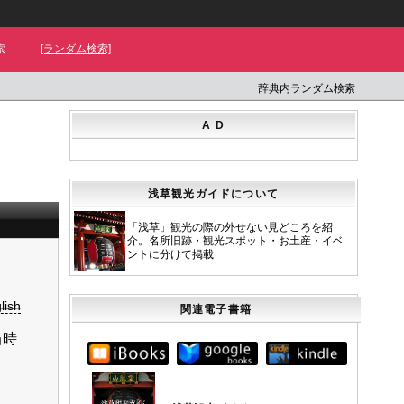
索
[ランダム検索]
辞典内ランダム検索
A D
浅草観光ガイドについて
「浅草」観光の際の外せない見どころを紹
介。名所旧跡・観光スポット・お土産・イベ
ントに分けて掲載
lish
関連電子書籍
当時