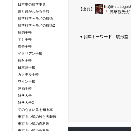
日本史の雑学事典
Ea
(著：JLogo
【出典】
道と路がわかる事典
「
浅草観光ガ
雑学科学～モノの技術
雑学科学～モノの技術2
焼肉手帳
▼お隣キーワード：
駒形堂
すし手帳
喫茶手帳
イタリアン手帳
焼酎手帳
日本酒手帳
カクテル手帳
ワイン手帳
洋酒手帳
雑学大全
雑学大全2
旬のうまい魚を知る本
東京５つ星の鰻と天麩羅
東京５つ星の肉料理
東京５つ星の魚料理