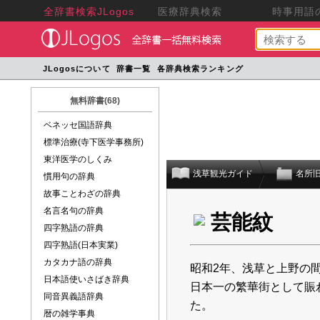
全辞書検索JLogos
医療辞典検索
時事用語の
JLogosについて
辞書一覧
各辞典検索ランキング
無料辞書(68)
ベネッセ国語辞典
標準治療(寺下医学事務所)
東洋医学のしくみ
浅草観光ガイド
名所
慣用句の辞典
故事ことわざの辞典
名言名句の辞典
芸能紋
四字熟語の辞典
四字熟語(日本実業)
カタカナ語の辞典
昭和2年、浅草と上野の
日本語使いさばき辞典
日本一の繁華街として賑
同音異義語辞典
た。
暦の雑学事典