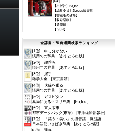
[
link
]
【出版社】Ea,Inc.
【編集委員】JLogos編集部
【書籍版の価格】
【収録語数】
【発売日】
【ISBN】
全辞書・辞典週間検索ランキング
[1位] 申し分がない
慣用句の辞典 [あすとろ出版]
[2位] 鵜呑み
慣用句の辞典 [あすとろ出版]
[3位] 握手
雑学大全 [東京書籍]
[4位] 伏線を張る
慣用句の辞典 [あすとろ出版]
[5位] ガスピタン
薬局にあるクスリ辞典 [Ea,Inc.]
[6位] 東大阪市
都市データパック(市章) [東洋経済新報社]
[7位] 「笑う・笑い」の擬音語・擬態語
日本語使いさばき辞典 [あすとろ出版]
[8位] 通底