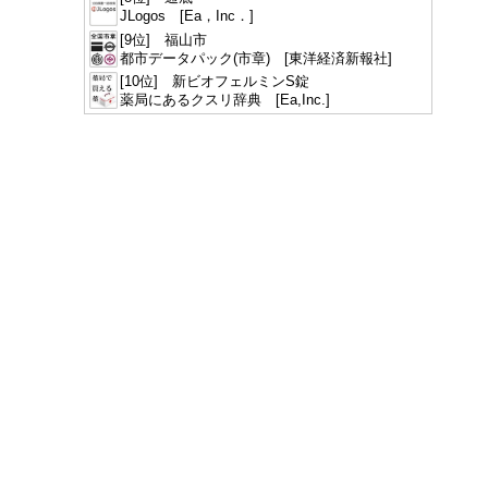
JLogos [Ea，Inc．]
[9位] 福山市
都市データパック(市章) [東洋経済新報社]
[10位] 新ビオフェルミンS錠
薬局にあるクスリ辞典 [Ea,Inc.]