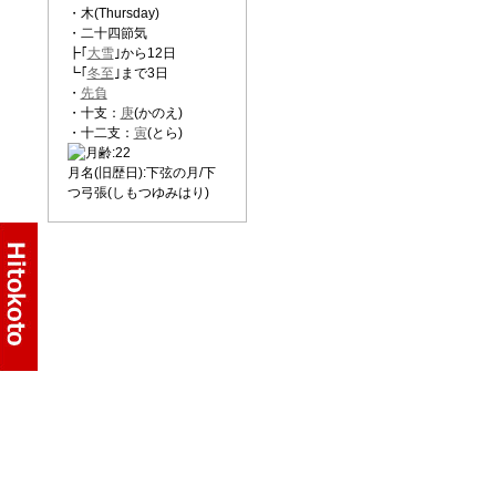
・木(Thursday)
・二十四節気
┣｢
大雪
｣から12日
┗｢
冬至
｣まで3日
・
先負
・十支：
庚
(かのえ)
・十二支：
寅
(とら)
月名(旧歴日):下弦の月/下
つ弓張(しもつゆみはり)