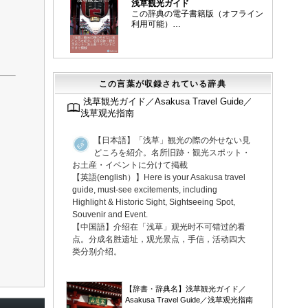
浅草観光ガイド
この辞典の電子書籍版（オフライン
利用可能）…
この言葉が収録されている辞典
浅草観光ガイド／Asakusa Travel Guide／
浅草观光指南
【日本語】「浅草」観光の際の外せない見
どころを紹介。名所旧跡・観光スポット・
お土産・イベントに分けて掲載
【英語(english）】Here is your Asakusa travel
guide, must-see excitements, including
Highlight & Historic Sight, Sightseeing Spot,
Souvenir and Event.
【中国語】介绍在「浅草」观光时不可错过的看
点。分成名胜遗址，观光景点，手信，活动四大
类分别介绍。
▼
【辞書・辞典名】浅草観光ガイド／
Asakusa Travel Guide／浅草观光指南