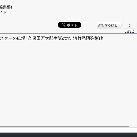
s編集部)
イド
」
0
しおり
スターの広場
久保田万太郎生誕の地
河竹黙阿弥彰碑