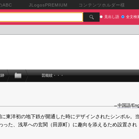
ABC
JLogosPREMIUM
コンテンツホルダー様
見出し語
全文検
旧跡
芸能紋・・・
→
中国語
/
Eng
間に東洋初の地下鉄が開通した時にデザインされたシンボル。
わった、浅草への玄関（田原町）に趣向を添えるため設置され