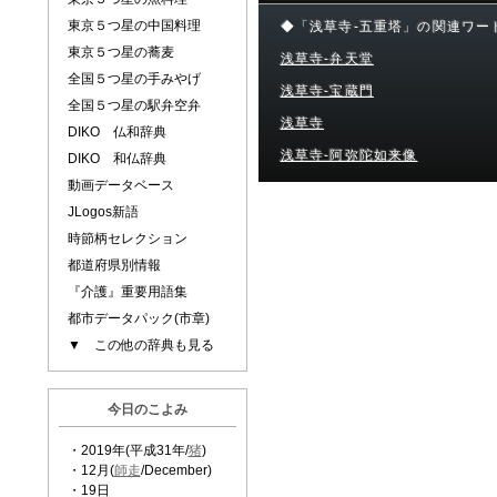
東京５つ星の中国料理
◆「浅草寺-五重塔」の関連ワー
東京５つ星の蕎麦
浅草寺-弁天堂
全国５つ星の手みやげ
浅草寺-宝蔵門
全国５つ星の駅弁空弁
浅草寺
DIKO 仏和辞典
浅草寺-阿弥陀如来像
DIKO 和仏辞典
動画データベース
JLogos新語
時節柄セレクション
都道府県別情報
『介護』重要用語集
都市データパック(市章)
▼ この他の辞典も見る
今日のこよみ
・2019年(平成31年/
猪
)
・12月(
師走
/December)
・19日