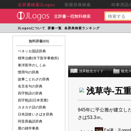
全辞書検索JLogos
医療辞典検索
時事用語の
JLogosについて
辞書一覧
各辞典検索ランキング
無料辞書(68)
ベネッセ国語辞典
標準治療(寺下医学事務所)
東洋医学のしくみ
浅草観光ガイド
観光
慣用句の辞典
故事ことわざの辞典
名言名句の辞典
浅草寺-五
四字熟語の辞典
四字熟語(日本実業)
カタカナ語の辞典
945年に平公雅が建立
日本語使いさばき辞典
さは53.3ｍ。
同音異義語辞典
暦の雑学事典
Ea
(著：JLogo