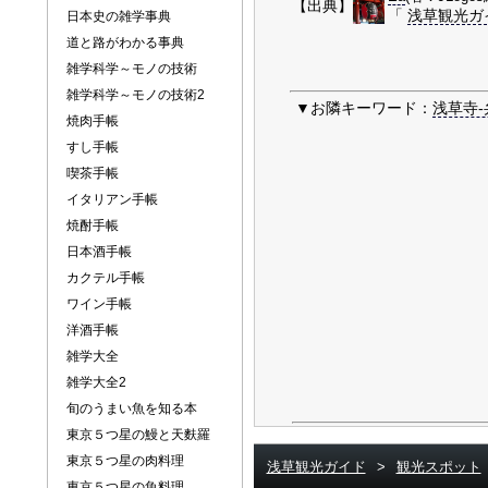
【出典】
「
浅草観光ガ
日本史の雑学事典
道と路がわかる事典
雑学科学～モノの技術
雑学科学～モノの技術2
▼お隣キーワード：
浅草寺-
焼肉手帳
すし手帳
喫茶手帳
イタリアン手帳
焼酎手帳
日本酒手帳
カクテル手帳
ワイン手帳
洋酒手帳
雑学大全
雑学大全2
旬のうまい魚を知る本
東京５つ星の鰻と天麩羅
東京５つ星の肉料理
浅草観光ガイド
>
観光スポット
東京５つ星の魚料理