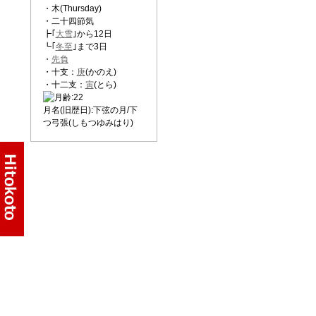
・木(Thursday)
・二十四節気
┣｢
大雪
｣から12日
┗｢
冬至
｣まで3日
・
先負
・十支：
庚
(かのえ)
・十二支：
寅
(とら)
月名(旧歴日):下弦の月/下
つ弓張(しもつゆみはり)