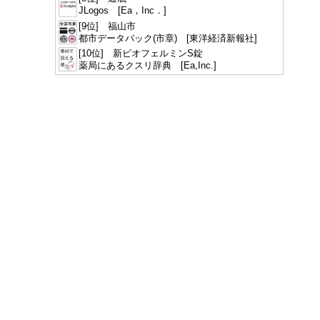
JLogos [Ea，Inc．]
[9位] 福山市
都市データパック(市章) [東洋経済新報社]
[10位] 新ビオフェルミンS錠
薬局にあるクスリ辞典 [Ea,Inc.]