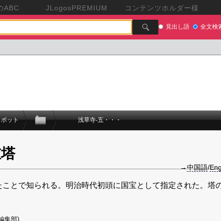
ABC
JLogosPREMIUM
コンテンツホルダー様
見出し語
全文検
スポット
浅草寺-五・・・
重塔
→
中国語
/
Eng
したことで知られる。明治時代初頭に国宝として指定された。塔
s編集部)