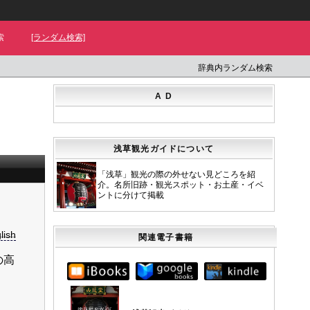
索
[ランダム検索]
辞典内ランダム検索
A D
浅草観光ガイドについて
「浅草」観光の際の外せない見どころを紹
介。名所旧跡・観光スポット・お土産・イベ
ントに分けて掲載
lish
関連電子書籍
の高