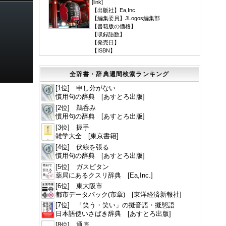
[
link
]
【出版社】Ea,Inc.
【編集委員】JLogos編集部
【書籍版の価格】
【収録語数】
【発売日】
【ISBN】
全辞書・辞典週間検索ランキング
[1位] 申し分がない
慣用句の辞典 [あすとろ出版]
[2位] 鵜呑み
慣用句の辞典 [あすとろ出版]
[3位] 握手
雑学大全 [東京書籍]
[4位] 伏線を張る
慣用句の辞典 [あすとろ出版]
[5位] ガスピタン
薬局にあるクスリ辞典 [Ea,Inc.]
[6位] 東大阪市
都市データパック(市章) [東洋経済新報社]
[7位] 「笑う・笑い」の擬音語・擬態語
日本語使いさばき辞典 [あすとろ出版]
[8位] 通底