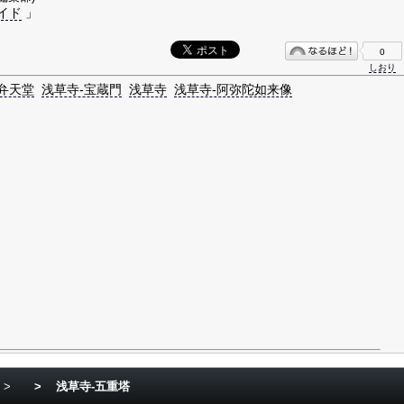
イド
」
0
しおり
弁天堂
浅草寺-宝蔵門
浅草寺
浅草寺-阿弥陀如来像
>
>
浅草寺-五重塔