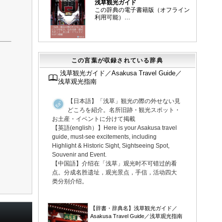
浅草観光ガイド
この辞典の電子書籍版（オフライン
利用可能）…
この言葉が収録されている辞典
浅草観光ガイド／Asakusa Travel Guide／
浅草观光指南
【日本語】「浅草」観光の際の外せない見
どころを紹介。名所旧跡・観光スポット・
お土産・イベントに分けて掲載
【英語(english）】Here is your Asakusa travel
guide, must-see excitements, including
Highlight & Historic Sight, Sightseeing Spot,
Souvenir and Event.
【中国語】介绍在「浅草」观光时不可错过的看
点。分成名胜遗址，观光景点，手信，活动四大
类分别介绍。
▼
【辞書・辞典名】浅草観光ガイド／
Asakusa Travel Guide／浅草观光指南