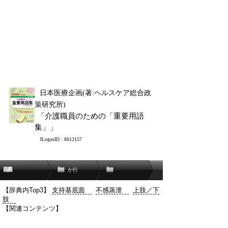
日本医療企画(著:ヘルスケア総合政
策研究所)
「介護職員のための「重要用語
集」」
JLogosID : 8612157
か行
【辞典内Top3】
支持基底面
不感蒸泄
上肢／下
肢
【関連コンテンツ】