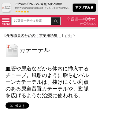
【
介護職員のための「重要用語集」
】
か行
>
カテーテル
血管や尿道などから体内に挿入する
チューブ。風船のように膨らむバル
ーン
カテーテル
は、抜けにくい利点
のある尿道留置
カテーテル
や、動脈
を広げるような治療に使われる。