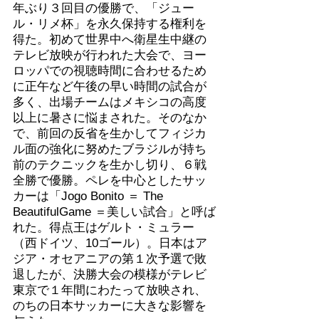
年ぶり３回目の優勝で、「ジュー
ル・リメ杯」を永久保持する権利を
得た。初めて世界中へ衛星生中継の
テレビ放映が行われた大会で、ヨー
ロッパでの視聴時間に合わせるため
に正午など午後の早い時間の試合が
多く、出場チームはメキシコの高度
以上に暑さに悩まされた。そのなか
で、前回の反省を生かしてフィジカ
ル面の強化に努めたブラジルが持ち
前のテクニックを生かし切り、６戦
全勝で優勝。ペレを中心としたサッ
カーは「Jogo Bonito ＝ The
BeautifulGame ＝美しい試合」と呼ば
れた。得点王はゲルト・ミュラー
（西ドイツ、10ゴール）。日本はア
ジア・オセアニアの第１次予選で敗
退したが、決勝大会の模様がテレビ
東京で１年間にわたって放映され、
のちの日本サッカーに大きな影響を