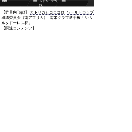
ルドカップの
旅」
【辞典内Top3】
カトリカとコロコロ
ワールドカップ
組織委員会（南アフリカ）
南米クラブ選手権「リベ
ルタドーレス杯」
【関連コンテンツ】