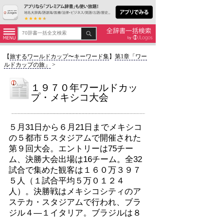
【
旅するワールドカップ〜キーワード集
】
第1章「ワー
ルドカップの旅」
>
１９７０年ワールドカッ
プ・メキシコ大会
５月31日から６月21日までメキシコ
の５都市５スタジアムで開催された
第９回大会。エントリーは75チー
ム、決勝大会出場は16チーム。全32
試合で集めた観客は１６０万３９７
５人（１試合平均５万０１２４
人）。決勝戦はメキシコシティのア
ステカ・スタジアムで行われ、ブラ
ジル４―１イタリア。ブラジルは８