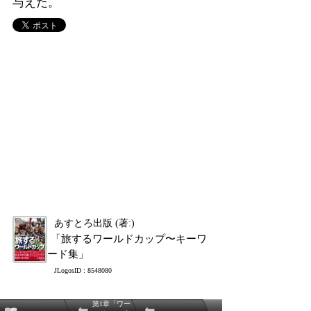
与えた。
あすとろ出版 (著:)
「旅するワールドカップ〜キーワ
ード集」
JLogosID : 8548080
第1章「ワー