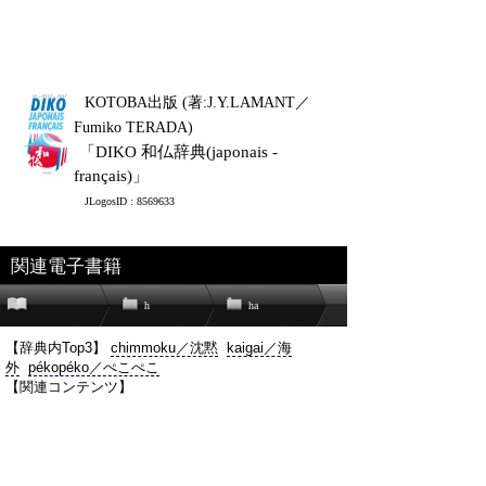
KOTOBA出版 (著:J.Y.LAMANT／
Fumiko TERADA)
「DIKO 和仏辞典(japonais -
français)」
JLogosID : 8569633
関連電子書籍
h
ha
【辞典内Top3】
chimmoku／沈黙
kaigai／海
外
pékopéko／ぺこぺこ
【関連コンテンツ】