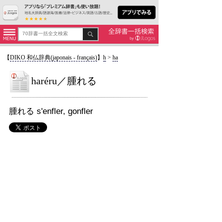
【
DIKO 和仏辞典(japonais - français)
】
h
>
ha
haréru／腫れる
腫れる s'enfler, gonfler