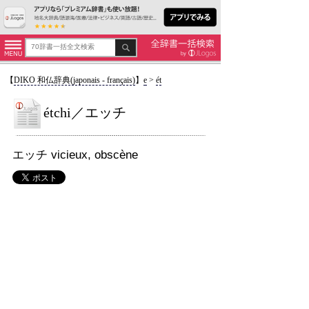
【
DIKO 和仏辞典(japonais - français)
】
e
>
ét
étchi／エッチ
エッチ vicieux, obscène