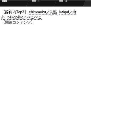
e
ét
【辞典内Top3】
chimmoku／沈黙
kaigai／海
外
pékopéko／ぺこぺこ
【関連コンテンツ】