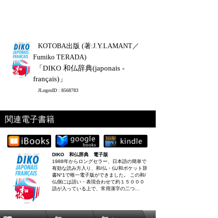
KOTOBA出版 (著:J.Y.LAMANT／
Fumiko TERADA)
「DIKO 和仏辞典(japonais -
français)」
JLogosID : 8568783
関連電子書籍
DIKO 和仏辞典 電子版
1988年からロングセラー、日本語の簡単で
有効な読み方入り、和/仏・仏/和ポケット辞
書N°1で唯一電子版ができました。 この和/
仏側には語い・表現合わせて約１５０００
語が入っている上で、常用漢字の二つ…