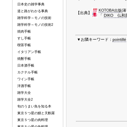
日本史の雑学事典
KOTOBA出版
(著
道と路がわかる事典
【出典】
「
DIKO 仏和辞典(
雑学科学～モノの技術
雑学科学～モノの技術2
焼肉手帳
すし手帳
▼お隣キーワード：
pointillé
喫茶手帳
イタリアン手帳
焼酎手帳
日本酒手帳
カクテル手帳
ワイン手帳
洋酒手帳
雑学大全
雑学大全2
旬のうまい魚を知る本
東京５つ星の鰻と天麩羅
東京５つ星の肉料理
東京５つ星の魚料理