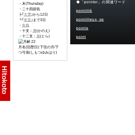
◆「pointer」の関連ワード
・木(Thursday)
・二十四節気
pointillé
┣｢
大雪
｣から12日
pointilleux, se
┗｢
冬至
｣まで3日
・
先負
pointe
・十支：
庚
(かのえ)
・十二支：
寅
(とら)
point
月名(旧歴日):下弦の月/下
つ弓張(しもつゆみはり)