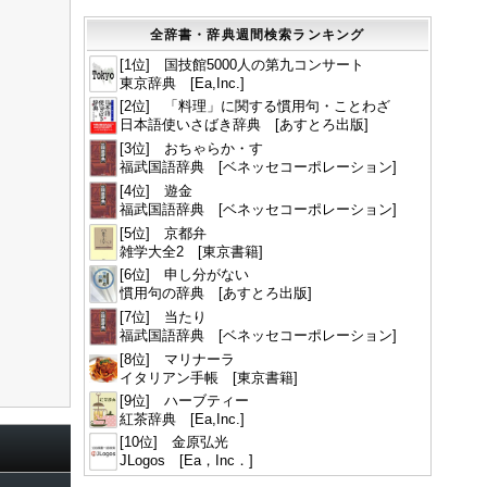
全辞書・辞典週間検索ランキング
[1位] 国技館5000人の第九コンサート
東京辞典 [Ea,Inc.]
[2位] 「料理」に関する慣用句・ことわざ
日本語使いさばき辞典 [あすとろ出版]
[3位] おちゃらか・す
福武国語辞典 [ベネッセコーポレーション]
[4位] 遊金
福武国語辞典 [ベネッセコーポレーション]
[5位] 京都弁
雑学大全2 [東京書籍]
[6位] 申し分がない
慣用句の辞典 [あすとろ出版]
[7位] 当たり
福武国語辞典 [ベネッセコーポレーション]
[8位] マリナーラ
イタリアン手帳 [東京書籍]
[9位] ハーブティー
紅茶辞典 [Ea,Inc.]
[10位] 金原弘光
JLogos [Ea，Inc．]