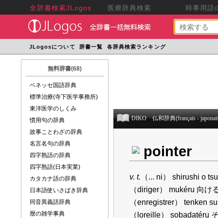
全辞書検索JLogos
医療辞典検索
時事用語の
JLogosについて
辞書一覧
各辞典検索ランキング
無料辞書(68)
ベネッセ国語辞典
標準治療(寺下医学事務所)
東洋医学のしくみ
DIKO 仏和辞典(français - japonai
慣用句の辞典
故事ことわざの辞典
名言名句の辞典
pointer
四字熟語の辞典
四字熟語(日本実業)
v. t.
（... ni） shirushi 
カタカナ語の辞典
（diriger） mukéru 向ける
日本語使いさばき辞典
（enregistrer） tenken 
同音異義語辞典
暦の雑学事典
（loreille） sobadaté