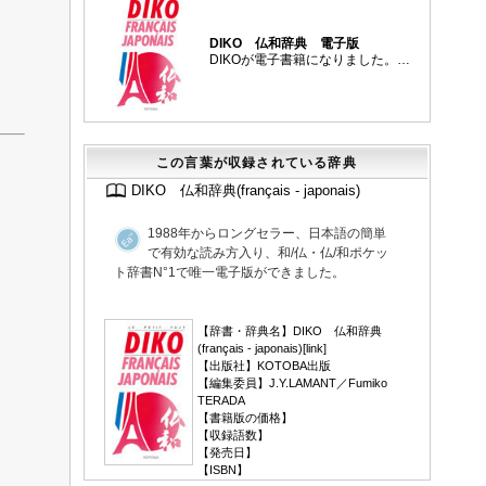
DIKO 仏和辞典 電子版
DIKOが電子書籍になりました。…
この言葉が収録されている辞典
DIKO 仏和辞典(français - japonais)
1988年からロングセラー、日本語の簡単
で有効な読み方入り、和/仏・仏/和ポケッ
ト辞書N°1で唯一電子版ができました。
▼
【辞書・辞典名】DIKO 仏和辞典
(français - japonais)[
link
]
【出版社】KOTOBA出版
【編集委員】J.Y.LAMANT／Fumiko
TERADA
【書籍版の価格】
【収録語数】
【発売日】
【ISBN】