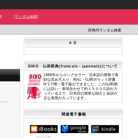
索
[ランダム検索]
辞典内ランダム検索
A D
DIKO 仏和辞典(français - japonais)について
1988年からロングセラー、日本語の簡単で有
効な読み方入り、和/仏・仏/和ポケット辞書
N°1で唯一電子版ができました。この仏/和側
には語い・表現合わせて約１５０００語が入
っている上で、日本語の簡単な紹介と会話の
主な表現が入っています。
関連電子書籍