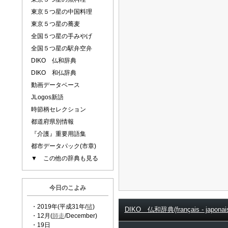
東京５つ星の中国料理
東京５つ星の蕎麦
全国５つ星の手みやげ
全国５つ星の駅弁空弁
DIKO 仏和辞典
DIKO 和仏辞典
動画データベース
JLogos新語
時節柄セレクション
都道府県別情報
『介護』重要用語集
都市データパック(市章)
▼ この他の辞典も見る
今日のこよみ
・2019年(平成31年/
猪
)
DIKO 仏和辞典(français - japonai
・12月(
師走
/December)
・19日