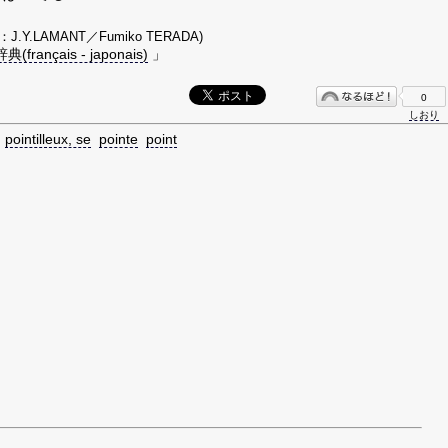
：J.Y.LAMANT／Fumiko TERADA)
français - japonais)
」
0
しおり
pointilleux, se
pointe
point