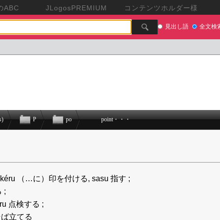
ABC
JLogosPREMIUM
コンテンツホルダー様
見出し語
全文検
s)
P
po
point・・・
o tsukéru （…に）印を付ける, sasu 指す ;
 ;
suru 点検する ;
ru そば立てる