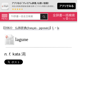
【
DIKO 仏和辞典(français - japonais)
】
L
>
la
lagune
n. f.
kata 潟