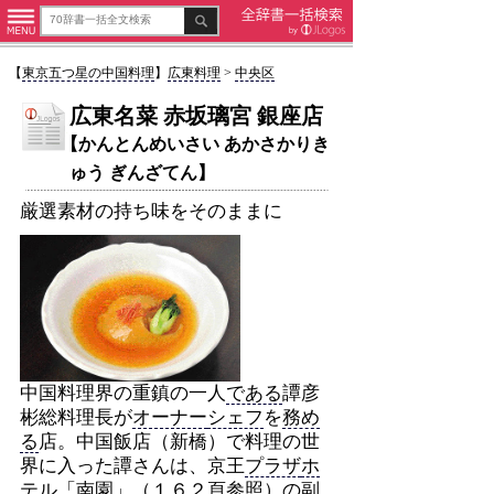
【
東京五つ星の中国料理
】
広東料理
>
中央区
広東名菜 赤坂璃宮 銀座店
【かんとんめいさい あかさかりき
ゅう ぎんざてん】
厳選素材の持ち味をそのままに
中国料理界の重鎮の一人
である
譚彦
彬総料理長が
オーナー
シェフ
を
務め
る
店。中国飯店（新橋）で料理の世
界に入った譚さんは、京王
プラザ
ホ
テル
「南園」（１６２頁参照）の副