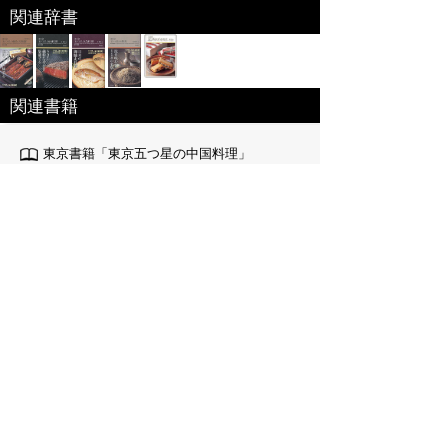
関連辞書
関連書籍
東京書籍「東京五つ星の中国料理」
東京を代表する福臨門、全聚徳、銀座楼蘭、赤坂離
宮、横浜中華街を代表する聘珍楼、萬珍樓、招福門
など、素材と伝統の技が冴える中国料理の老舗、名店を岸
朝子が厳選。いまだかつてなき中国料理店ガイドブック。
出版社:東京書籍[
link
]
編集：岸 朝子／選
価格：1,728
収録数：
サイズ：20.2 x 12.2 x 2cm()
発売日：2009-11-01
ISBN：978-4-487-80339-2
JLogosPREMIUM(100冊100万円分以上