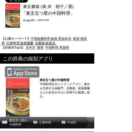
東京書籍 (著:岸 朝子／選)
「東京五つ星の中国料理」
JLogosID : 14071103
【お隣キーワード】
中国薬膳料理 銀座 星福本店
銀座 桃花
源
広東料理 銀座楼蘭
全聚徳 銀座店
【辞典内Top3】
天外天
馥香
中国料理 菩提樹
この辞典の個別アプリ
東京五つ星の中国料理
中国料理店ガイドブックアプリ。東京
を代表する福臨門、全聚徳、銀座楼蘭
などの名店を中心に岸朝子が厳選し紹
介。
東京五つ星の
広東料理
中央区
中国料理