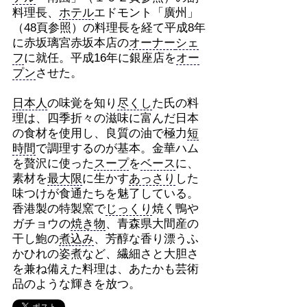
料理長、
ホテル
エドモント「廣州」
（48頁参照）の料理長を経て平成8年
に赤坂璃宮赤坂本店の
オーナー
シェ
フ
に就任。平成16年に銀座店を
オー
プン
させた。
日本人
の味覚を知り
尽くし
た氏の料
理は、四季折々の滋味に富んだ日本
の食材を使用し、良質の油で極力
短
時間
で調理するのが基本。金華ハム
を贅沢に使った
スープ
を
ベース
に、
素材を
最大限
に生かす
あっさり
した
味つけが食通たちを魅了している。
香港製の特製窯で
じっくり
焼く鴨や
ガチョウの
焼き物
、青森県大間産の
干し鮑の
煮込み
、芳醇な香り漂うふ
かひれの姿煮など、繊細さと大胆さ
を兼ね備えた料理は、あたかも芸術
品のような輝きを放つ。