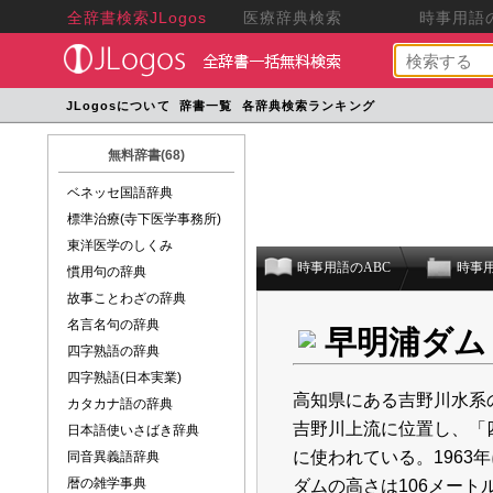
全辞書検索JLogos
医療辞典検索
時事用語の
JLogosについて
辞書一覧
各辞典検索ランキング
無料辞書(68)
ベネッセ国語辞典
標準治療(寺下医学事務所)
東洋医学のしくみ
時事用語のABC
時事
慣用句の辞典
故事ことわざの辞典
名言名句の辞典
早明浦ダム
四字熟語の辞典
四字熟語(日本実業)
高知県にある吉野川水系
カタカナ語の辞典
吉野川上流に位置し、「
日本語使いさばき辞典
に使われている。1963
同音異義語辞典
暦の雑学事典
ダムの高さは106
メート