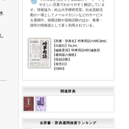
やさしい言葉でわかりやすく解説していま
。
す。情報協力：松山大学檀研究室。社会貢献活
水
動の一環としてメールマガジンなどのサービス
を展開中。就職活動や資格試験のほか、教養・
雑学の情報源として多く利用されている。
▼
し
【辞書・辞典名】時事用語のABC[
link
]
【出版社】Ea,Inc.
【編集委員】時事用語ABC編集部
【書籍版の価格】
【収録語数】
【発売日】
【ISBN】
関連辞典
全辞書・辞典週間検索ランキング