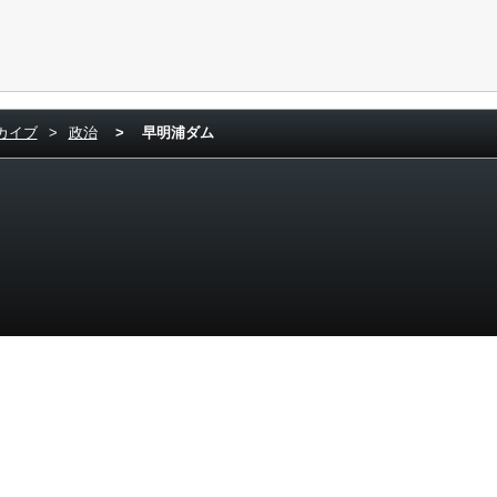
カイブ
>
政治
>
早明浦ダム