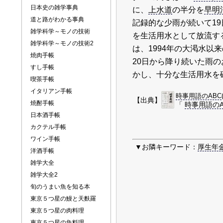
日本史の雑学事典
に、
上水道
の半分を
早明
道と路がわかる事典
記録的な少雨が続いて1
雑学科学～モノの技術
を生活用水として放流す
雑学科学～モノの技術2
は、1994年の大渇水以
焼肉手帳
20日から降り続いた雨
すし手帳
かし、十分な生活用水を
喫茶手帳
イタリアン手帳
時事用語のABC
【出典】
焼酎手帳
「
時事用語のA
日本酒手帳
カクテル手帳
ワイン手帳
▼お隣キーワード：
厚生年
洋酒手帳
雑学大全
雑学大全2
旬のうまい魚を知る本
東京５つ星の鰻と天麩羅
東京５つ星の肉料理
東京５つ星の魚料理