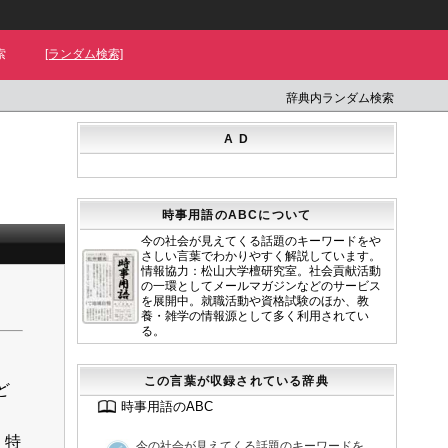
索
[ランダム検索]
辞典内ランダム検索
A D
時事用語のABCについて
今の社会が見えてくる話題のキーワードをや
さしい言葉でわかりやすく解説しています。
情報協力：松山大学檀研究室。社会貢献活動
の一環としてメールマガジンなどのサービス
を展開中。就職活動や資格試験のほか、教
養・雑学の情報源として多く利用されてい
る。
この言葉が収録されている辞典
ど
時事用語のABC
。特
今の社会が見えてくる話題のキーワードを