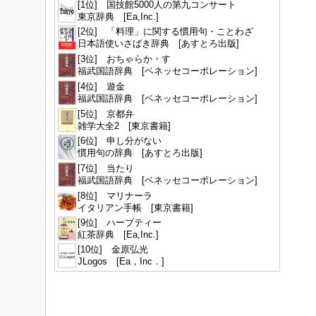
[1位] 国技館5000人の第九コンサート
東京辞典 [Ea,Inc.]
[2位] 「料理」に関する慣用句・ことわざ
日本語使いさばき辞典 [あすとろ出版]
[3位] おちゃらか・す
福武国語辞典 [ベネッセコーポレーション]
[4位] 遊金
福武国語辞典 [ベネッセコーポレーション]
[5位] 京都弁
雑学大全2 [東京書籍]
[6位] 申し分がない
慣用句の辞典 [あすとろ出版]
[7位] 当たり
福武国語辞典 [ベネッセコーポレーション]
[8位] マリナーラ
イタリアン手帳 [東京書籍]
[9位] ハーブティー
紅茶辞典 [Ea,Inc.]
[10位] 金原弘光
JLogos [Ea，Inc．]