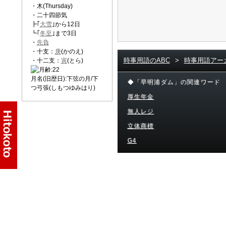
・木(Thursday)
・二十四節気
┣｢
大雪
｣から12日
┗｢
冬至
｣まで3日
・
先負
・十支：
庚
(かのえ)
時事用語のABC
>
時事用語アー
・十二支：
寅
(とら)
月名(旧歴日):下弦の月/下
◆「早明浦ダム」の関連ワード
つ弓張(しもつゆみはり)
厚生年金
無人レジ
立体商標
G4