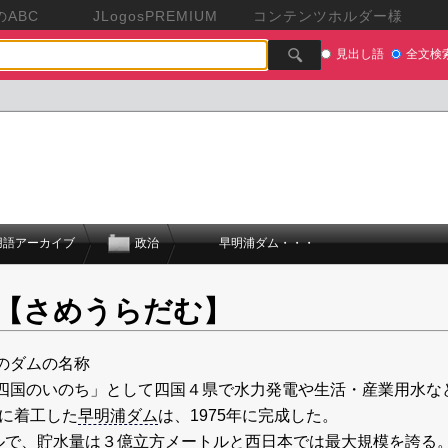
ABC
JLogosPREMIUM
コンテンツホルダー様
見出し語
全文検
用語アーカイブ
政治
早明浦ダム・・・
【さめうらだむ】
のダムの名称
四国のいのち」として四国４県で水力発電や生活・産業用水な
年に着工した
早明浦ダム
は、1975年に完成した。
ル
で、貯水量は３億立方
メートル
と
西日本
では最
大規模
を誇る