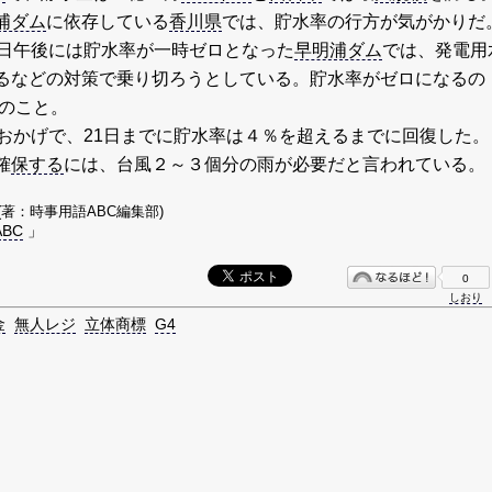
浦ダム
に依存している
香川県
では、貯水率の行方が気がかりだ
9日午後には貯水率が一時ゼロとなった
早明浦ダム
では、発電用
るなどの対策で乗り切ろうとしている。貯水率がゼロになるの
来のこと。
のおかげで、21日までに貯水率は４％を超えるまでに回復した。
確
保する
には、台風２～３個分の雨が必要だと言われている。
(著：時事用語ABC編集部)
BC
」
0
しおり
金
無人レジ
立体商標
G4