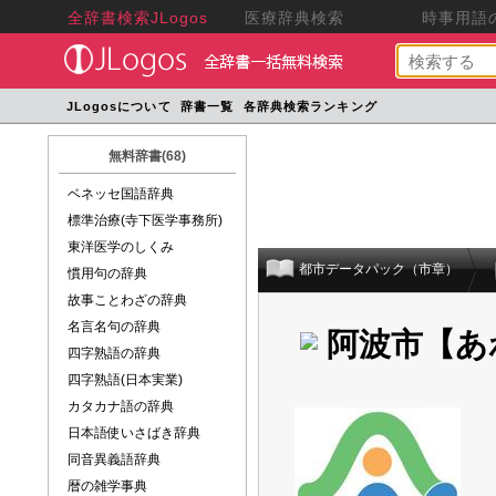
全辞書検索JLogos
医療辞典検索
時事用語の
JLogosについて
辞書一覧
各辞典検索ランキング
無料辞書(68)
ベネッセ国語辞典
標準治療(寺下医学事務所)
東洋医学のしくみ
都市データパック（市章）
慣用句の辞典
故事ことわざの辞典
名言名句の辞典
阿波市【あ
四字熟語の辞典
四字熟語(日本実業)
カタカナ語の辞典
日本語使いさばき辞典
同音異義語辞典
暦の雑学事典