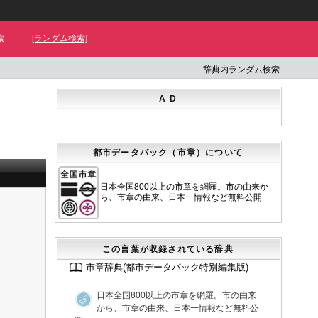
索
[ランダム検索]
辞典内ランダム検索
A D
都市データパック（市章）について
日本全国800以上の市章を網羅。市の由来か
ら、市章の由来、日本一情報など無料公開
この言葉が収録されている辞典
市章辞典(都市データパック特別編集版)
日本全国800以上の市章を網羅。市の由来
から、市章の由来、日本一情報など無料公