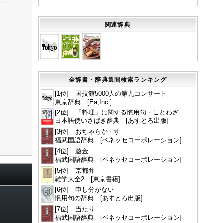
関連辞典
全辞書・辞典週間検索ランキング
[1位] 国技館5000人の第九コンサート
東京辞典 [Ea,Inc.]
[2位] 「料理」に関する慣用句・ことわざ
日本語使いさばき辞典 [あすとろ出版]
[3位] おちゃらか・す
福武国語辞典 [ベネッセコーポレーション]
[4位] 遊金
福武国語辞典 [ベネッセコーポレーション]
[5位] 京都弁
雑学大全2 [東京書籍]
[6位] 申し分がない
慣用句の辞典 [あすとろ出版]
[7位] 当たり
福武国語辞典 [ベネッセコーポレーション]