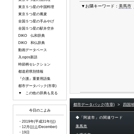
▼お隣キーワード：
美馬市
東京５つ星の中国料理
東京５つ星の蕎麦
全国５つ星の手みやげ
全国５つ星の駅弁空弁
DIKO 仏和辞典
DIKO 和仏辞典
動画データベース
JLogos新語
時節柄セレクション
都道府県別情報
『介護』重要用語集
都市データパック(市章)
▼ この他の辞典も見る
都市データパック(市章)
>
四国
今日のこよみ
◆「阿波市」の関連ワード
・2019年(平成31年/
猪
)
美馬市
・12月(
師走
/December)
・19日