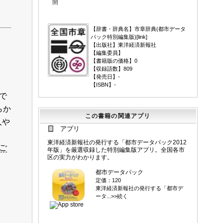
開
▼
【辞書・辞典名】市章辞典(都市データ
パック特別編集版)[
link
]
【出版社】東洋経済新報社
【編集委員】
【書籍版の価格】0
【収録語数】809
【発売日】-
【ISBN】-
で
らか
この書籍の関連アプリ
人や
アプリ
東洋経済新報社の発行する「都市データパック2012
ご
年版」を厳選収録した特別編集版アプリ。全国各市
区の実力がわかります。
都市データパック
定価：120
東洋経済新報社の発行する「都市デ
ータ...>>続く