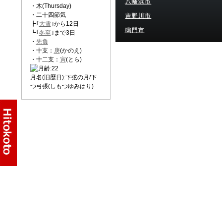
八幡浜市
・木(Thursday)
・二十四節気
吉野川市
┣｢
大雪
｣から12日
鳴門市
┗｢
冬至
｣まで3日
・
先負
・十支：
庚
(かのえ)
・十二支：
寅
(とら)
月名(旧歴日):下弦の月/下
つ弓張(しもつゆみはり)