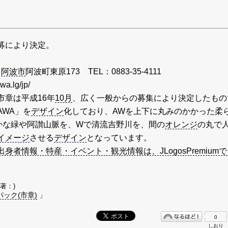
募により決定。
2
阿波市
阿波町東原173 TEL：0883-35-4111
a.lg/jp/
市章は平成16年
10月
、広く一般からの募集により決定したもの
AWA」を
デザイン
化しており、AWを上下に丸みのかかった柔
かな緑や阿讃山脈を、Wで清流吉野川を、間の
オレンジ
の丸で
イメージ
させる
デザイン
となっています。
者情報・特産・イベント・観光情報は、JLogosPremiumで
(著：)
ック(市章)
」
0
しおり