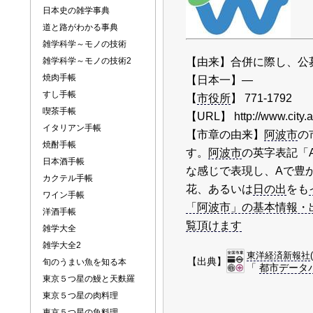
日本史の雑学事典
道と路がわかる事典
雑学科学～モノの技術
雑学科学～モノの技術2
【由来】合併に際し、公
焼肉手帳
【日本一】―
すし手帳
【
市役所
】 771-179
喫茶手帳
【URL】 http://www.city.aw
イタリアン手帳
【市章の由来】
阿波市
の
焼酎手帳
す。
阿波市
の英字表記「
日本酒手帳
な感じで表現し、Aで豊
カクテル手帳
花、あるいは
日の出
をも
ワイン手帳
「阿波市」の基本情報・出身
洋酒手帳
覧頂けます
雑学大全
雑学大全2
東洋経済新報社
【出典】
旬のうまい魚を知る本
「
都市データパ
東京５つ星の鰻と天麩羅
東京５つ星の肉料理
東京５つ星の魚料理