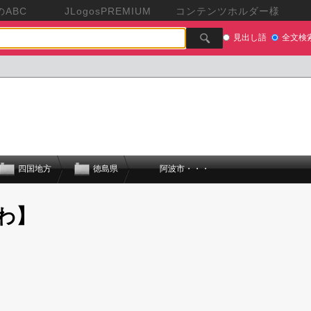
ABC
JLogosPREMIUM
コンテンツホルダー様
見出し語
全文検
四国地方
徳島県
阿波市・・・
わ】