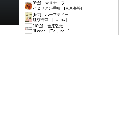
[8位] マリナーラ
イタリアン手帳 [東京書籍]
[9位] ハーブティー
紅茶辞典 [Ea,Inc.]
[10位] 金原弘光
JLogos [Ea，Inc．]