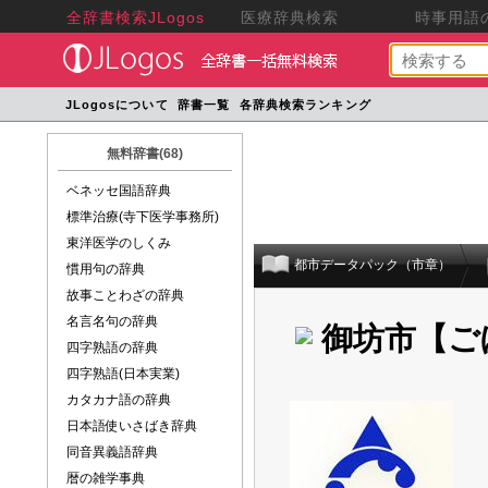
全辞書検索JLogos
医療辞典検索
時事用語の
JLogosについて
辞書一覧
各辞典検索ランキング
無料辞書(68)
ベネッセ国語辞典
標準治療(寺下医学事務所)
東洋医学のしくみ
都市データパック（市章）
慣用句の辞典
故事ことわざの辞典
名言名句の辞典
御坊市【ご
四字熟語の辞典
四字熟語(日本実業)
カタカナ語の辞典
日本語使いさばき辞典
同音異義語辞典
暦の雑学事典