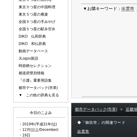
東京５つ星の中国料理
▼お隣キーワード：
出雲市
東京５つ星の蕎麦
全国５つ星の手みやげ
全国５つ星の駅弁空弁
DIKO 仏和辞典
DIKO 和仏辞典
動画データベース
JLogos新語
時節柄セレクション
都道府県別情報
『介護』重要用語集
都市データパック(市章)
▼ この他の辞典も見る
都市データパック(市章)
>
近畿
今日のこよみ
◆「御坊市」の関連ワード
・2019年(平成31年/
猪
)
・12月(
師走
/December)
出雲市
・19日