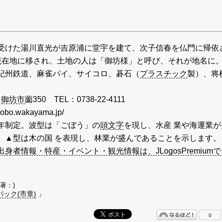
受けた湯川直光が吉原浦に堂宇を建て、次子信春を仏門に帰依
現在地に移され、土地の人は「御坊様」と呼び、それが地名に
紀州鉄道、麻雀パイ、サイコロ、碁石（
プラスチック
製）、将
6
御坊市
薗350 TEL：0738-22-4111
gobo.wakayama.jp/
年制定。波型は「ごぼう」の
頭文字
を現し、水産 業や海運業が
。▲型は木の国 を表現し、林業が盛んであることを示します。
者情報・特産・イベント・観光情報は、JLogosPremiumで
(著：)
ック(市章)
」
0