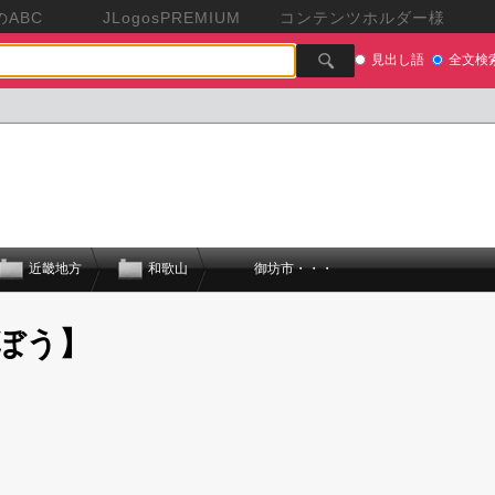
ABC
JLogosPREMIUM
コンテンツホルダー様
見出し語
全文検
近畿地方
和歌山
御坊市・・・
ぼう】