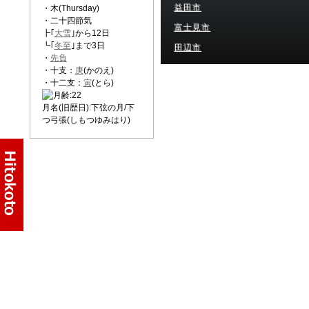
益田市
・木(Thursday)
・二十四節気
富士見市
┣｢
大雪
｣から12日
┗｢
冬至
｣まで3日
田辺市
・
先負
・十支：
庚
(かのえ)
・十二支：
寅
(とら)
月名(旧歴日):下弦の月/下
つ弓張(しもつゆみはり)