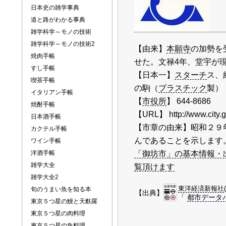
日本史の雑学事典
道と路がわかる事典
雑学科学～モノの技術
雑学科学～モノの技術2
【由来】
本願寺
の加勢を
焼肉手帳
せた。文禄4年、堂宇が
すし手帳
【日本一】
スターチ
ス、
喫茶手帳
の駒（
プラスチック
製）
イタリアン手帳
【
市役所
】 644-868
焼酎手帳
【URL】 http://www.city.
日本酒手帳
【市章の由来】昭和２９
カクテル手帳
んであることを示します
ワイン手帳
洋酒手帳
「御坊市」の基本情報・出身
雑学大全
覧頂けます
雑学大全2
東洋経済新報社
旬のうまい魚を知る本
【出典】
「
都市データパ
東京５つ星の鰻と天麩羅
東京５つ星の肉料理
東京５つ星の魚料理