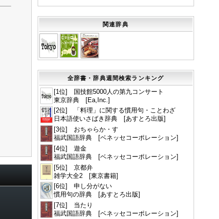
関連辞典
全辞書・辞典週間検索ランキング
[1位] 国技館5000人の第九コンサート
東京辞典 [Ea,Inc.]
[2位] 「料理」に関する慣用句・ことわざ
日本語使いさばき辞典 [あすとろ出版]
[3位] おちゃらか・す
福武国語辞典 [ベネッセコーポレーション]
[4位] 遊金
福武国語辞典 [ベネッセコーポレーション]
[5位] 京都弁
雑学大全2 [東京書籍]
[6位] 申し分がない
慣用句の辞典 [あすとろ出版]
[7位] 当たり
福武国語辞典 [ベネッセコーポレーション]