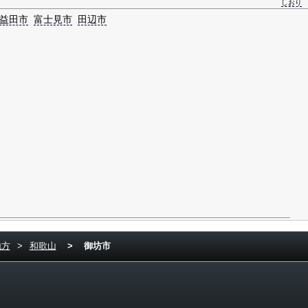
しおり
益田市
富士見市
田辺市
地方
>
和歌山
>
御坊市