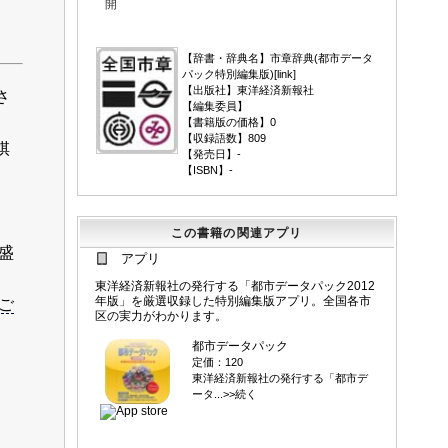
開
▼
【辞書・辞典名】市章辞典(都市データ
パック特別編集版)[
link
]
【出版社】東洋経済新報社
さ
【編集委員】
。
【書籍版の価格】0
【収録語数】809
棋
【発売日】-
【ISBN】-
この書籍の関連アプリ
盛
アプリ
東洋経済新報社の発行する「都市データパック2012
年版」を厳選収録した特別編集版アプリ。全国各市
ご
区の実力がわかります。
都市データパック
定価：120
東洋経済新報社の発行する「都市デ
ータ...>>続く