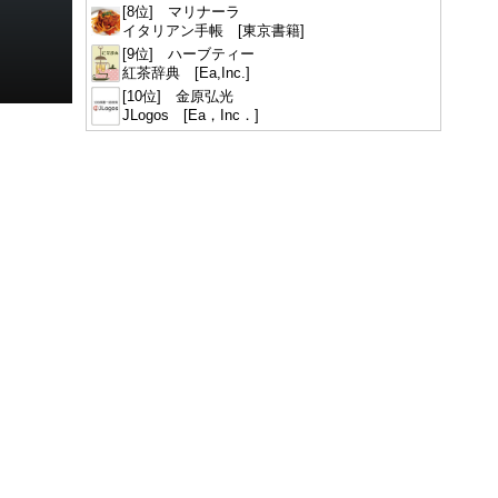
[8位] マリナーラ
イタリアン手帳 [東京書籍]
[9位] ハーブティー
紅茶辞典 [Ea,Inc.]
[10位] 金原弘光
JLogos [Ea，Inc．]