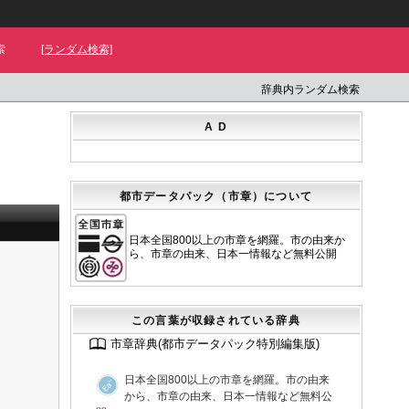
索
[ランダム検索]
辞典内ランダム検索
A D
都市データパック（市章）について
日本全国800以上の市章を網羅。市の由来か
ら、市章の由来、日本一情報など無料公開
この言葉が収録されている辞典
市章辞典(都市データパック特別編集版)
日本全国800以上の市章を網羅。市の由来
から、市章の由来、日本一情報など無料公