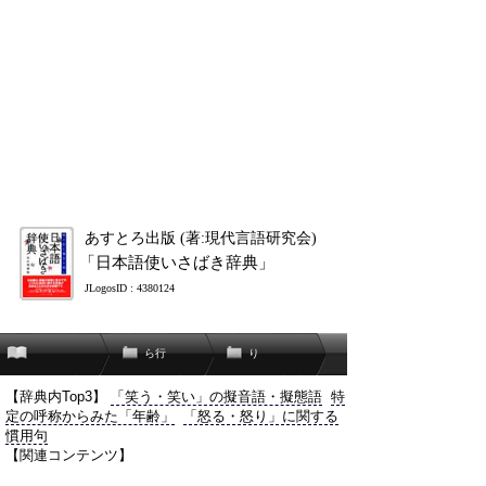
あすとろ出版 (著:現代言語研究会)
「日本語使いさばき辞典」
JLogosID : 4380124
ら行
り
【辞典内Top3】
「笑う・笑い」の擬音語・擬態語
特
定の呼称からみた「年齢」
「怒る・怒り」に関する
慣用句
【関連コンテンツ】