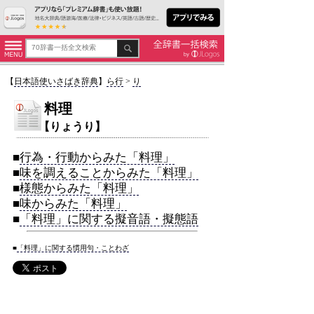
【
日本語使いさばき辞典
】
ら行
>
り
料理
【りょうり】
■
行為・行動からみた「料理」
■
味を調えることからみた「料理」
■
様態からみた「料理」
■
味からみた「料理」
■
「料理」に関する擬音語・擬態語
■
「料理」に関する慣用句・ことわざ