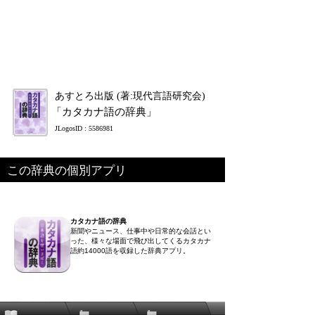
あすとろ出版 (著:現代言語研究会)
「カタカナ語の辞典」
JLogosID : 5586981
この辞典の個別アプリ
カタカナ語の辞典
新聞やニュース、仕事中や日常的な会話とい
った、様々な場面で飛び出してくるカタカナ
語約14000語を収録した辞典アプリ。