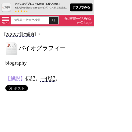
【
カタカナ語の辞典
】
>
バイオグラフィー
biography
【解説】
伝記。
一代記
。